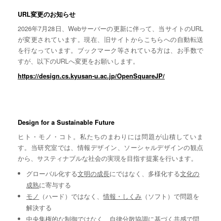
URL変更のお知らせ
2026年7月28日、Webサーバーの更新に伴って、当サイトのURL
が変更されています。現在、旧サイトからこちらへの自動転送
を行なっています。ブックマーク等されている方は、お手数で
すが、以下のURLへ変更をお願いします。
https://design.cs.kyusan-u.ac.jp/OpenSquareJP/
Design for a Sustainable Future
ヒト・モノ・コト。私たちのまわりには問題が山積していま
す。当研究室では、情報デザイン、ソーシャルデザインの観点
から、サスティナブルな社会の実現を目指す提案を行います。
グローバル化する
文明の成長
にではなく、多様化する
文化の
成熟
に寄与する
モノ
（ハード）ではなく、
情報・しくみ
（ソフト）で問題を
解決する
中央集権的な
制御
ではなく、自律分散協調に基づく
共感
で問