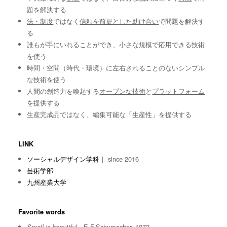
題を解決する
法・制度
ではなく
信頼を前提とした助け合い
で問題を解決す
る
誰もが手にいれることができ、小さな規模で応用できる技術
を使う
時間・空間（時代・環境）に左右されることのないシンプル
な技術を使う
人間の創造力を喚起する
オープンな技術
と
プラットフォーム
を提供する
生産完成品ではなく、編集可能な「生産性」を提供する
LINK
ソーシャルデザイン学科
｜ since 2016
芸術学部
九州産業大学
Favorite words
E.F.Schumacher, 1973