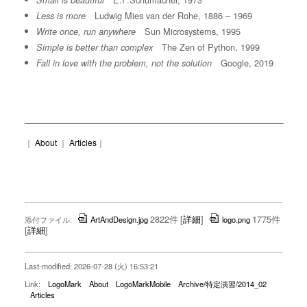
Small is beautiful
Ludwig Mies van der Rohe, 1886 – 1969
Less is more
Sun Microsystems, 1995
Write once, run anywhere
The Zen of Python, 1999
Simple is better than complex
Google, 2019
Fall in love with the problem, not the solution
｜
About
｜
Articles
｜
2822件
[
詳細
]
1775件
添付ファイル:
ArtAndDesign.jpg
logo.png
[
詳細
]
Last-modified: 2026-07-28 (火) 16:53:21
Link:
LogoMark
About
LogoMarkMobile
Archive/特定演習/2014_02
Articles