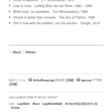
Small is beautiful
Ludwig Mies van der Rohe, 1886 – 1969
Less is more
Sun Microsystems, 1995
Write once, run anywhere
The Zen of Python, 1999
Simple is better than complex
Google, 2019
Fall in love with the problem, not the solution
｜
About
｜
Articles
｜
2822件
[
詳細
]
1775件
添付ファイル:
ArtAndDesign.jpg
logo.png
[
詳細
]
Last-modified: 2026-07-28 (火) 16:53:21
Link:
LogoMark
About
LogoMarkMobile
Archive/特定演習/2014_02
Articles