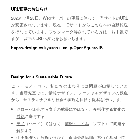
URL変更のお知らせ
2026年7月28日、Webサーバーの更新に伴って、当サイトのURL
が変更されています。現在、旧サイトからこちらへの自動転送
を行なっています。ブックマーク等されている方は、お手数で
すが、以下のURLへ変更をお願いします。
https://design.cs.kyusan-u.ac.jp/OpenSquareJP/
Design for a Sustainable Future
ヒト・モノ・コト。私たちのまわりには問題が山積していま
す。当研究室では、情報デザイン、ソーシャルデザインの観点
から、サスティナブルな社会の実現を目指す提案を行います。
グローバル化する
文明の成長
にではなく、多様化する
文化の
成熟
に寄与する
モノ
（ハード）ではなく、
情報・しくみ
（ソフト）で問題を
解決する
中央集権的な
制御
ではなく、自律分散協調に基づく
共感
で問