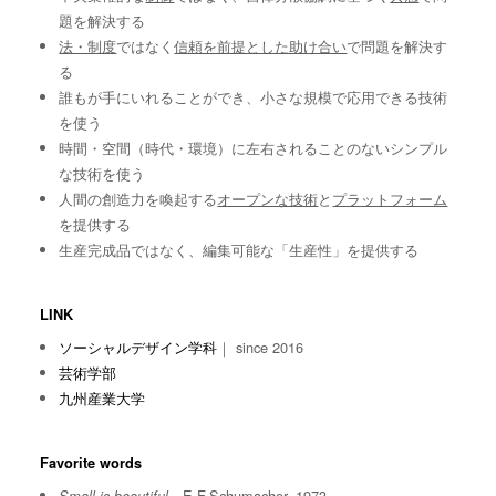
題を解決する
法・制度
ではなく
信頼を前提とした助け合い
で問題を解決す
る
誰もが手にいれることができ、小さな規模で応用できる技術
を使う
時間・空間（時代・環境）に左右されることのないシンプル
な技術を使う
人間の創造力を喚起する
オープンな技術
と
プラットフォーム
を提供する
生産完成品ではなく、編集可能な「生産性」を提供する
LINK
ソーシャルデザイン学科
｜ since 2016
芸術学部
九州産業大学
Favorite words
E.F.Schumacher, 1973