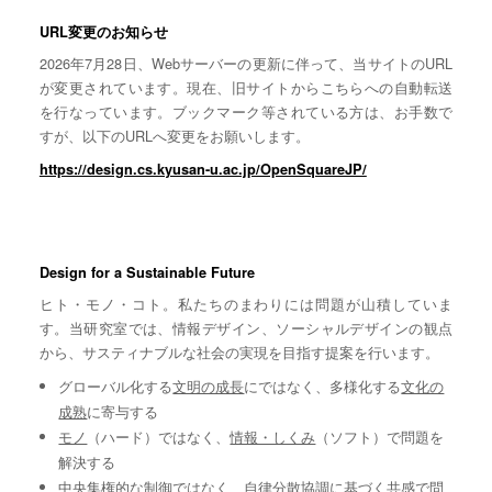
URL変更のお知らせ
2026年7月28日、Webサーバーの更新に伴って、当サイトのURL
が変更されています。現在、旧サイトからこちらへの自動転送
を行なっています。ブックマーク等されている方は、お手数で
すが、以下のURLへ変更をお願いします。
https://design.cs.kyusan-u.ac.jp/OpenSquareJP/
Design for a Sustainable Future
ヒト・モノ・コト。私たちのまわりには問題が山積していま
す。当研究室では、情報デザイン、ソーシャルデザインの観点
から、サスティナブルな社会の実現を目指す提案を行います。
グローバル化する
文明の成長
にではなく、多様化する
文化の
成熟
に寄与する
モノ
（ハード）ではなく、
情報・しくみ
（ソフト）で問題を
解決する
中央集権的な
制御
ではなく、自律分散協調に基づく
共感
で問