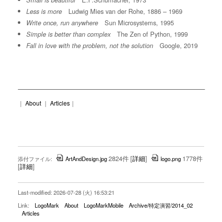
Small is beautiful
Ludwig Mies van der Rohe, 1886 – 1969
Less is more
Sun Microsystems, 1995
Write once, run anywhere
The Zen of Python, 1999
Simple is better than complex
Google, 2019
Fall in love with the problem, not the solution
｜
About
｜
Articles
｜
2824件
[
詳細
]
1778件
添付ファイル:
ArtAndDesign.jpg
logo.png
[
詳細
]
Last-modified: 2026-07-28 (火) 16:53:21
Link:
LogoMark
About
LogoMarkMobile
Archive/特定演習/2014_02
Articles