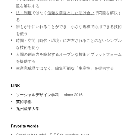
題を解決する
法・制度
ではなく
信頼を前提とした助け合い
で問題を解決す
る
誰もが手にいれることができ、小さな規模で応用できる技術
を使う
時間・空間（時代・環境）に左右されることのないシンプル
な技術を使う
人間の創造力を喚起する
オープンな技術
と
プラットフォーム
を提供する
生産完成品ではなく、編集可能な「生産性」を提供する
LINK
ソーシャルデザイン学科
｜ since 2016
芸術学部
九州産業大学
Favorite words
E.F.Schumacher, 1973