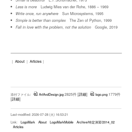
Small is beautiful
Ludwig Mies van der Rohe, 1886 – 1969
Less is more
Sun Microsystems, 1995
Write once, run anywhere
The Zen of Python, 1999
Simple is better than complex
Google, 2019
Fall in love with the problem, not the solution
｜
About
｜
Articles
｜
2825件
[
詳細
]
1779件
添付ファイル:
ArtAndDesign.jpg
logo.png
[
詳細
]
Last-modified: 2026-07-28 (火) 16:53:21
Link:
LogoMark
About
LogoMarkMobile
Archive/特定演習/2014_02
Articles