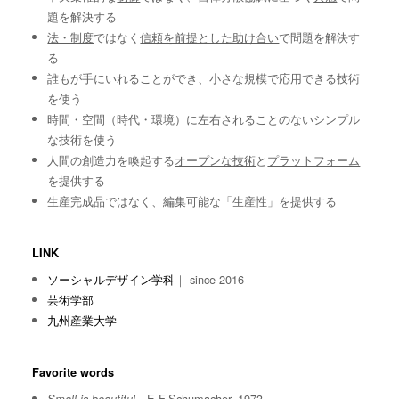
題を解決する
法・制度
ではなく
信頼を前提とした助け合い
で問題を解決す
る
誰もが手にいれることができ、小さな規模で応用できる技術
を使う
時間・空間（時代・環境）に左右されることのないシンプル
な技術を使う
人間の創造力を喚起する
オープンな技術
と
プラットフォーム
を提供する
生産完成品ではなく、編集可能な「生産性」を提供する
LINK
ソーシャルデザイン学科
｜ since 2016
芸術学部
九州産業大学
Favorite words
E.F.Schumacher, 1973