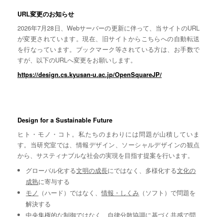
URL変更のお知らせ
2026年7月28日、Webサーバーの更新に伴って、当サイトのURL
が変更されています。現在、旧サイトからこちらへの自動転送
を行なっています。ブックマーク等されている方は、お手数で
すが、以下のURLへ変更をお願いします。
https://design.cs.kyusan-u.ac.jp/OpenSquareJP/
Design for a Sustainable Future
ヒト・モノ・コト。私たちのまわりには問題が山積していま
す。当研究室では、情報デザイン、ソーシャルデザインの観点
から、サスティナブルな社会の実現を目指す提案を行います。
グローバル化する
文明の成長
にではなく、多様化する
文化の
成熟
に寄与する
モノ
（ハード）ではなく、
情報・しくみ
（ソフト）で問題を
解決する
中央集権的な
制御
ではなく、自律分散協調に基づく
共感
で問