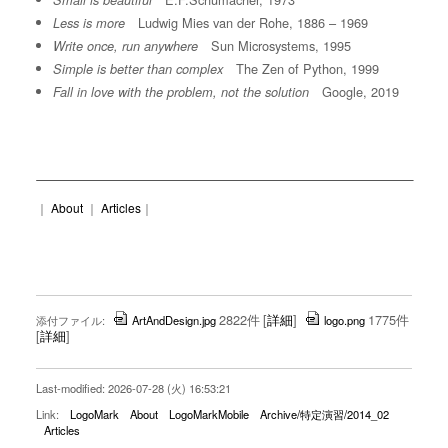
Small is beautiful
Ludwig Mies van der Rohe, 1886 – 1969
Less is more
Sun Microsystems, 1995
Write once, run anywhere
The Zen of Python, 1999
Simple is better than complex
Google, 2019
Fall in love with the problem, not the solution
｜
About
｜
Articles
｜
2822件
[
詳細
]
1775件
添付ファイル:
ArtAndDesign.jpg
logo.png
[
詳細
]
Last-modified: 2026-07-28 (火) 16:53:21
Link:
LogoMark
About
LogoMarkMobile
Archive/特定演習/2014_02
Articles