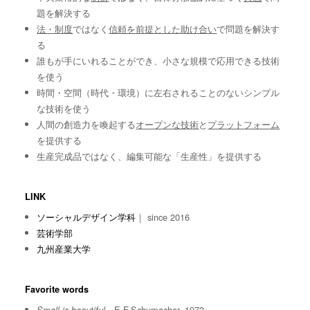
題を解決する
法・制度
ではなく
信頼を前提とした助け合い
で問題を解決す
る
誰もが手にいれることができ、小さな規模で応用できる技術
を使う
時間・空間（時代・環境）に左右されることのないシンプル
な技術を使う
人間の創造力を喚起する
オープンな技術
と
プラットフォーム
を提供する
生産完成品ではなく、編集可能な「生産性」を提供する
LINK
ソーシャルデザイン学科
｜ since 2016
芸術学部
九州産業大学
Favorite words
E.F.Schumacher, 1973