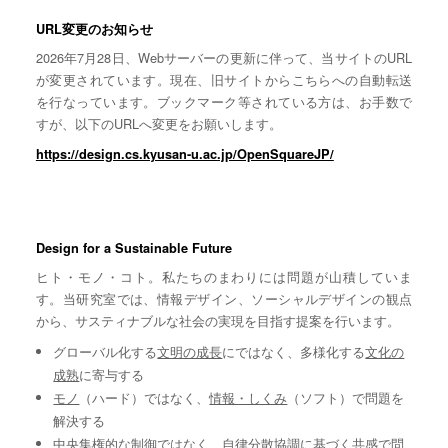
URL変更のお知らせ
2026年7月28日、Webサーバーの更新に伴って、当サイトのURL
が変更されています。現在、旧サイトからこちらへの自動転送
を行なっています。ブックマーク等されている方は、お手数で
すが、以下のURLへ変更をお願いします。
https://design.cs.kyusan-u.ac.jp/OpenSquareJP/
Design for a Sustainable Future
ヒト・モノ・コト。私たちのまわりには問題が山積していま
す。当研究室では、情報デザイン、ソーシャルデザインの観点
から、サスティナブルな社会の実現を目指す提案を行います。
グローバル化する
文明の成長
にではなく、多様化する
文化の
成熟
に寄与する
モノ
（ハード）ではなく、
情報・しくみ
（ソフト）で問題を
解決する
中央集権的な
制御
ではなく、自律分散協調に基づく
共感
で問