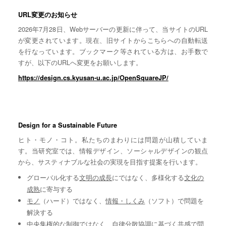
URL変更のお知らせ
2026年7月28日、Webサーバーの更新に伴って、当サイトのURL
が変更されています。現在、旧サイトからこちらへの自動転送
を行なっています。ブックマーク等されている方は、お手数で
すが、以下のURLへ変更をお願いします。
https://design.cs.kyusan-u.ac.jp/OpenSquareJP/
Design for a Sustainable Future
ヒト・モノ・コト。私たちのまわりには問題が山積していま
す。当研究室では、情報デザイン、ソーシャルデザインの観点
から、サスティナブルな社会の実現を目指す提案を行います。
グローバル化する
文明の成長
にではなく、多様化する
文化の
成熟
に寄与する
モノ
（ハード）ではなく、
情報・しくみ
（ソフト）で問題を
解決する
中央集権的な
制御
ではなく、自律分散協調に基づく
共感
で問