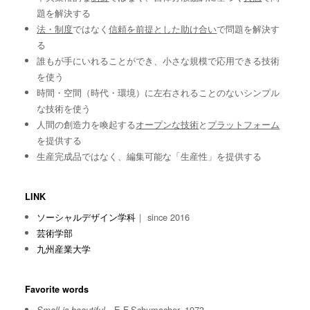
題を解決する
法・制度
ではなく
信頼を前提とした助け合い
で問題を解決す
る
誰もが手にいれることができ、小さな規模で応用できる技術
を使う
時間・空間（時代・環境）に左右されることのないシンプル
な技術を使う
人間の創造力を喚起する
オープンな技術
と
プラットフォーム
を提供する
生産完成品ではなく、編集可能な「生産性」を提供する
LINK
ソーシャルデザイン学科
｜ since 2016
芸術学部
九州産業大学
Favorite words
E.F.Schumacher, 1973