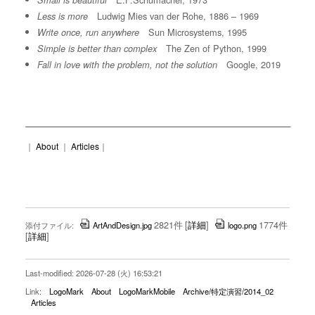
Small is beautiful
Ludwig Mies van der Rohe, 1886 – 1969
Less is more
Sun Microsystems, 1995
Write once, run anywhere
The Zen of Python, 1999
Simple is better than complex
Google, 2019
Fall in love with the problem, not the solution
｜
About
｜
Articles
｜
2821件
[
詳細
]
1774件
添付ファイル:
ArtAndDesign.jpg
logo.png
[
詳細
]
Last-modified: 2026-07-28 (火) 16:53:21
Link:
LogoMark
About
LogoMarkMobile
Archive/特定演習/2014_02
Articles