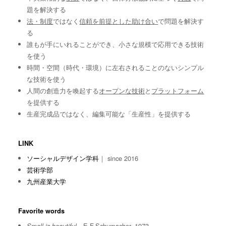
題を解決する
法・制度
ではなく
信頼を前提とした助け合い
で問題を解決す
る
誰もが手にいれることができ、小さな規模で応用できる技術
を使う
時間・空間（時代・環境）に左右されることのないシンプル
な技術を使う
人間の創造力を喚起する
オープンな技術
と
プラットフォーム
を提供する
生産完成品ではなく、編集可能な「生産性」を提供する
LINK
ソーシャルデザイン学科
｜ since 2016
芸術学部
九州産業大学
Favorite words
E.F.Schumacher, 1973