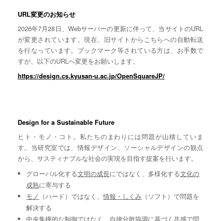
URL変更のお知らせ
2026年7月28日、Webサーバーの更新に伴って、当サイトのURL
が変更されています。現在、旧サイトからこちらへの自動転送
を行なっています。ブックマーク等されている方は、お手数で
すが、以下のURLへ変更をお願いします。
https://design.cs.kyusan-u.ac.jp/OpenSquareJP/
Design for a Sustainable Future
ヒト・モノ・コト。私たちのまわりには問題が山積していま
す。当研究室では、情報デザイン、ソーシャルデザインの観点
から、サスティナブルな社会の実現を目指す提案を行います。
グローバル化する
文明の成長
にではなく、多様化する
文化の
成熟
に寄与する
モノ
（ハード）ではなく、
情報・しくみ
（ソフト）で問題を
解決する
中央集権的な
制御
ではなく、自律分散協調に基づく
共感
で問