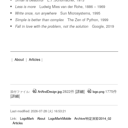
Small is beautiful
Ludwig Mies van der Rohe, 1886 – 1969
Less is more
Sun Microsystems, 1995
Write once, run anywhere
The Zen of Python, 1999
Simple is better than complex
Google, 2019
Fall in love with the problem, not the solution
｜
About
｜
Articles
｜
2822件
[
詳細
]
1775件
添付ファイル:
ArtAndDesign.jpg
logo.png
[
詳細
]
Last-modified: 2026-07-28 (火) 16:53:21
Link:
LogoMark
About
LogoMarkMobile
Archive/特定演習/2014_02
Articles