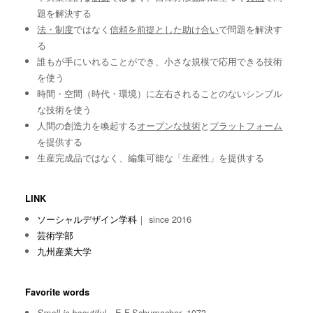
題を解決する
法・制度
ではなく
信頼を前提とした助け合い
で問題を解決す
る
誰もが手にいれることができ、小さな規模で応用できる技術
を使う
時間・空間（時代・環境）に左右されることのないシンプル
な技術を使う
人間の創造力を喚起する
オープンな技術
と
プラットフォーム
を提供する
生産完成品ではなく、編集可能な「生産性」を提供する
LINK
ソーシャルデザイン学科
｜ since 2016
芸術学部
九州産業大学
Favorite words
E.F.Schumacher, 1973