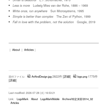
Small is beautiful
Ludwig Mies van der Rohe, 1886 – 1969
Less is more
Sun Microsystems, 1995
Write once, run anywhere
The Zen of Python, 1999
Simple is better than complex
Google, 2019
Fall in love with the problem, not the solution
｜
About
｜
Articles
｜
2822件
[
詳細
]
1775件
添付ファイル:
ArtAndDesign.jpg
logo.png
[
詳細
]
Last-modified: 2026-07-28 (火) 16:53:21
Link:
LogoMark
About
LogoMarkMobile
Archive/特定演習/2014_02
Articles