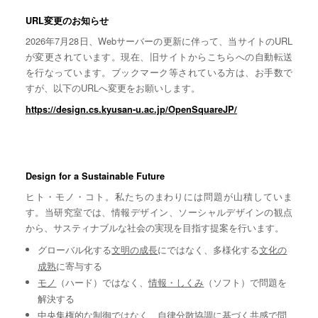
URL変更のお知らせ
2026年7月28日、Webサーバーの更新に伴って、当サイトのURL
が変更されています。現在、旧サイトからこちらへの自動転送
を行なっています。ブックマーク等されている方は、お手数で
すが、以下のURLへ変更をお願いします。
https://design.cs.kyusan-u.ac.jp/OpenSquareJP/
Design for a Sustainable Future
ヒト・モノ・コト。私たちのまわりには問題が山積していま
す。当研究室では、情報デザイン、ソーシャルデザインの観点
から、サスティナブルな社会の実現を目指す提案を行います。
グローバル化する
文明の成長
にではなく、多様化する
文化の
成熟
に寄与する
モノ
（ハード）ではなく、
情報・しくみ
（ソフト）で問題を
解決する
中央集権的な
制御
ではなく、自律分散協調に基づく
共感
で問