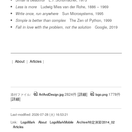
Small is beautiful
Ludwig Mies van der Rohe, 1886 – 1969
Less is more
Sun Microsystems, 1995
Write once, run anywhere
The Zen of Python, 1999
Simple is better than complex
Google, 2019
Fall in love with the problem, not the solution
｜
About
｜
Articles
｜
2824件
[
詳細
]
1778件
添付ファイル:
ArtAndDesign.jpg
logo.png
[
詳細
]
Last-modified: 2026-07-28 (火) 16:53:21
Link:
LogoMark
About
LogoMarkMobile
Archive/特定演習/2014_02
Articles