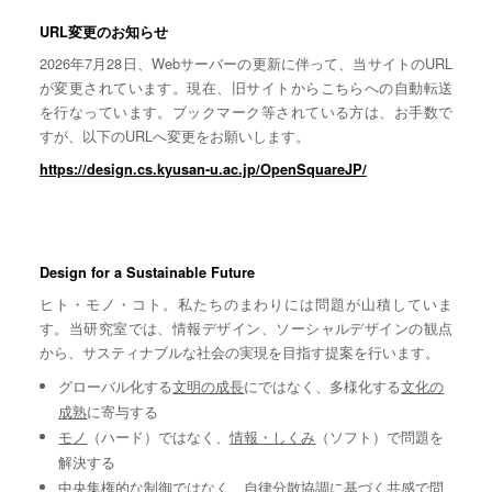
URL変更のお知らせ
2026年7月28日、Webサーバーの更新に伴って、当サイトのURL
が変更されています。現在、旧サイトからこちらへの自動転送
を行なっています。ブックマーク等されている方は、お手数で
すが、以下のURLへ変更をお願いします。
https://design.cs.kyusan-u.ac.jp/OpenSquareJP/
Design for a Sustainable Future
ヒト・モノ・コト。私たちのまわりには問題が山積していま
す。当研究室では、情報デザイン、ソーシャルデザインの観点
から、サスティナブルな社会の実現を目指す提案を行います。
グローバル化する
文明の成長
にではなく、多様化する
文化の
成熟
に寄与する
モノ
（ハード）ではなく、
情報・しくみ
（ソフト）で問題を
解決する
中央集権的な
制御
ではなく、自律分散協調に基づく
共感
で問