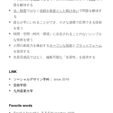
題を解決する
法・制度
ではなく
信頼を前提とした助け合い
で問題を解決す
る
誰もが手にいれることができ、小さな規模で応用できる技術
を使う
時間・空間（時代・環境）に左右されることのないシンプル
な技術を使う
人間の創造力を喚起する
オープンな技術
と
プラットフォーム
を提供する
生産完成品ではなく、編集可能な「生産性」を提供する
LINK
ソーシャルデザイン学科
｜ since 2016
芸術学部
九州産業大学
Favorite words
E.F.Schumacher, 1973