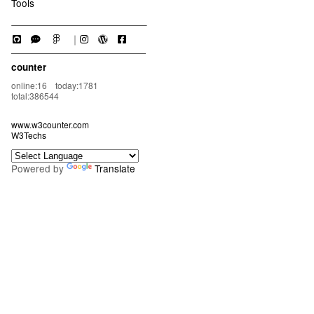
Tools
｜
counter
online:16 today:1781
total:386544
www.w3counter.com
W3Techs
Powered by
Translate