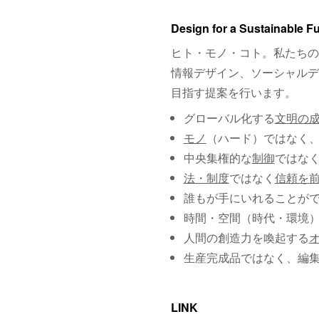
Design for a Sustainable F
ヒト・モノ・コト。私たちの
情報デザイン、ソーシャルデ
目指す提案を行います。
グローバル化する
文明の
モノ
（ハード）ではなく
中央集権的な
制御
ではな
法・制度
ではなく
信頼を
誰もが手にいれることが
時間・空間（時代・環境
人間の創造力を喚起する
生産完成品ではなく、編
LINK