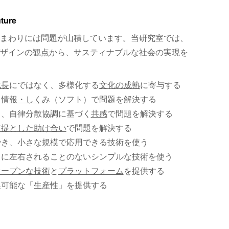
uture
まわりには問題が山積しています。当研究室では、
ザインの観点から、サスティナブルな社会の実現を
成長
にではなく、多様化する
文化の成熟
に寄与する
、
情報・しくみ
（ソフト）で問題を解決する
く、自律分散協調に基づく
共感
で問題を解決する
前提とした助け合い
で問題を解決する
でき、小さな規模で応用できる技術を使う
）に左右されることのないシンプルな技術を使う
オープンな技術
と
プラットフォーム
を提供する
集可能な「生産性」を提供する