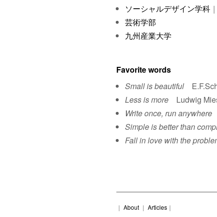
ソーシャルデザイン学科
｜
芸術学部
九州産業大学
Favorite words
Small is beautiful
E.F.Sch
Less is more
Ludwig Mies 
Write once, run anywhere
S
Simple is better than comp
Fall in love with the proble
｜
About
｜
Articles
｜