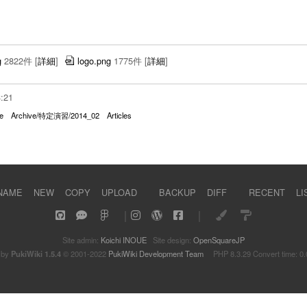
g
2822件
[
詳細
]
logo.png
1775件
[
詳細
]
3:21
e
Archive/特定演習/2014_02
Articles
NAME
NEW
COPY
UPLOAD
BACKUP
DIFF
RECENT
LI
｜
｜
Site admin:
Koichi INOUE
Site design:
OpenSquareJP
 by
PukiWiki 1.5.4
© 2001-2022
PukiWiki Development Team
PHP 8.3.29 Convert time: 0.