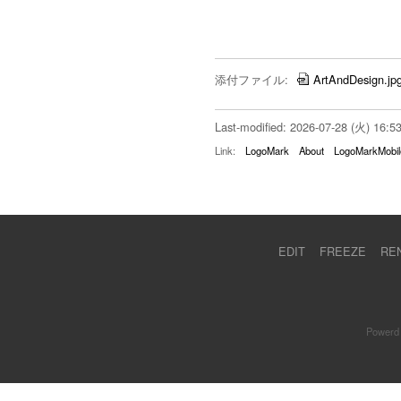
添付ファイル:
ArtAndDesign.jp
Last-modified: 2026-07-28 (火) 16:5
Link:
LogoMark
About
LogoMarkMobil
EDIT
FREEZE
RE
Powerd