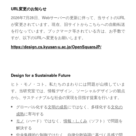
URL変更のお知らせ
2026年7月28日、Webサーバーの更新に伴って、当サイトのURL
が変更されています。現在、旧サイトからこちらへの自動転送
を行なっています。ブックマーク等されている方は、お手数で
すが、以下のURLへ変更をお願いします。
https://design.cs.kyusan-u.ac.jp/OpenSquareJP/
Design for a Sustainable Future
ヒト・モノ・コト。私たちのまわりには問題が山積していま
す。当研究室では、情報デザイン、ソーシャルデザインの観点
から、サスティナブルな社会の実現を目指す提案を行います。
グローバル化する
文明の成長
にではなく、多様化する
文化の
成熟
に寄与する
モノ
（ハード）ではなく、
情報・しくみ
（ソフト）で問題を
解決する
中央集権的な
制御
ではなく、自律分散協調に基づく
共感
で問