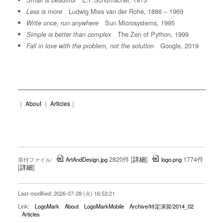
Small is beautiful
Ludwig Mies van der Rohe, 1886 – 1969
Less is more
Sun Microsystems, 1995
Write once, run anywhere
The Zen of Python, 1999
Simple is better than complex
Google, 2019
Fall in love with the problem, not the solution
｜
About
｜
Articles
｜
2820件
[
詳細
]
1774件
添付ファイル:
ArtAndDesign.jpg
logo.png
[
詳細
]
Last-modified: 2026-07-28 (火) 16:53:21
Link:
LogoMark
About
LogoMarkMobile
Archive/特定演習/2014_02
Articles