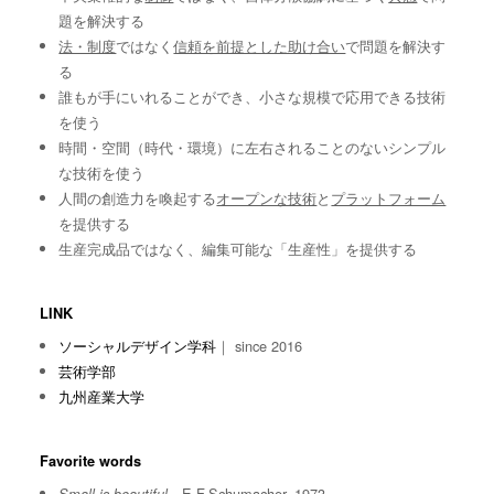
題を解決する
法・制度
ではなく
信頼を前提とした助け合い
で問題を解決す
る
誰もが手にいれることができ、小さな規模で応用できる技術
を使う
時間・空間（時代・環境）に左右されることのないシンプル
な技術を使う
人間の創造力を喚起する
オープンな技術
と
プラットフォーム
を提供する
生産完成品ではなく、編集可能な「生産性」を提供する
LINK
ソーシャルデザイン学科
｜ since 2016
芸術学部
九州産業大学
Favorite words
E.F.Schumacher, 1973