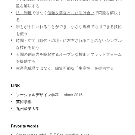
題を解決する
法・制度
ではなく
信頼を前提とした助け合い
で問題を解決す
る
誰もが手にいれることができ、小さな規模で応用できる技術
を使う
時間・空間（時代・環境）に左右されることのないシンプル
な技術を使う
人間の創造力を喚起する
オープンな技術
と
プラットフォーム
を提供する
生産完成品ではなく、編集可能な「生産性」を提供する
LINK
ソーシャルデザイン学科
｜ since 2016
芸術学部
九州産業大学
Favorite words
E.F.Schumacher, 1973