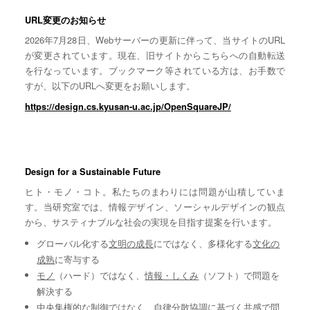
URL変更のお知らせ
2026年7月28日、Webサーバーの更新に伴って、当サイトのURL
が変更されています。現在、旧サイトからこちらへの自動転送
を行なっています。ブックマーク等されている方は、お手数で
すが、以下のURLへ変更をお願いします。
https://design.cs.kyusan-u.ac.jp/OpenSquareJP/
Design for a Sustainable Future
ヒト・モノ・コト。私たちのまわりには問題が山積していま
す。当研究室では、情報デザイン、ソーシャルデザインの観点
から、サスティナブルな社会の実現を目指す提案を行います。
グローバル化する
文明の成長
にではなく、多様化する
文化の
成熟
に寄与する
モノ
（ハード）ではなく、
情報・しくみ
（ソフト）で問題を
解決する
中央集権的な
制御
ではなく、自律分散協調に基づく
共感
で問