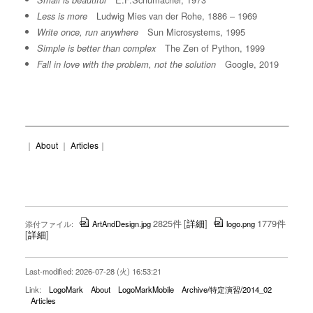
Small is beautiful
Ludwig Mies van der Rohe, 1886 – 1969
Less is more
Sun Microsystems, 1995
Write once, run anywhere
The Zen of Python, 1999
Simple is better than complex
Google, 2019
Fall in love with the problem, not the solution
｜
About
｜
Articles
｜
2825件
[
詳細
]
1779件
添付ファイル:
ArtAndDesign.jpg
logo.png
[
詳細
]
Last-modified: 2026-07-28 (火) 16:53:21
Link:
LogoMark
About
LogoMarkMobile
Archive/特定演習/2014_02
Articles