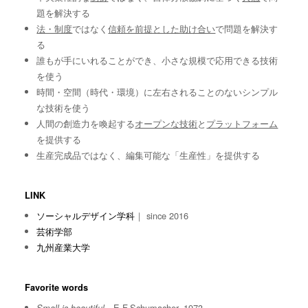
題を解決する
法・制度
ではなく
信頼を前提とした助け合い
で問題を解決す
る
誰もが手にいれることができ、小さな規模で応用できる技術
を使う
時間・空間（時代・環境）に左右されることのないシンプル
な技術を使う
人間の創造力を喚起する
オープンな技術
と
プラットフォーム
を提供する
生産完成品ではなく、編集可能な「生産性」を提供する
LINK
ソーシャルデザイン学科
｜ since 2016
芸術学部
九州産業大学
Favorite words
E.F.Schumacher, 1973