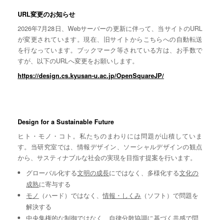
URL変更のお知らせ
2026年7月28日、Webサーバーの更新に伴って、当サイトのURL
が変更されています。現在、旧サイトからこちらへの自動転送
を行なっています。ブックマーク等されている方は、お手数で
すが、以下のURLへ変更をお願いします。
https://design.cs.kyusan-u.ac.jp/OpenSquareJP/
Design for a Sustainable Future
ヒト・モノ・コト。私たちのまわりには問題が山積していま
す。当研究室では、情報デザイン、ソーシャルデザインの観点
から、サスティナブルな社会の実現を目指す提案を行います。
グローバル化する
文明の成長
にではなく、多様化する
文化の
成熟
に寄与する
モノ
（ハード）ではなく、
情報・しくみ
（ソフト）で問題を
解決する
中央集権的な
制御
ではなく、自律分散協調に基づく
共感
で問