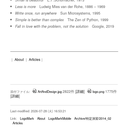
Small is beautiful
Ludwig Mies van der Rohe, 1886 – 1969
Less is more
Sun Microsystems, 1995
Write once, run anywhere
The Zen of Python, 1999
Simple is better than complex
Google, 2019
Fall in love with the problem, not the solution
｜
About
｜
Articles
｜
2822件
[
詳細
]
1775件
添付ファイル:
ArtAndDesign.jpg
logo.png
[
詳細
]
Last-modified: 2026-07-28 (火) 16:53:21
Link:
LogoMark
About
LogoMarkMobile
Archive/特定演習/2014_02
Articles