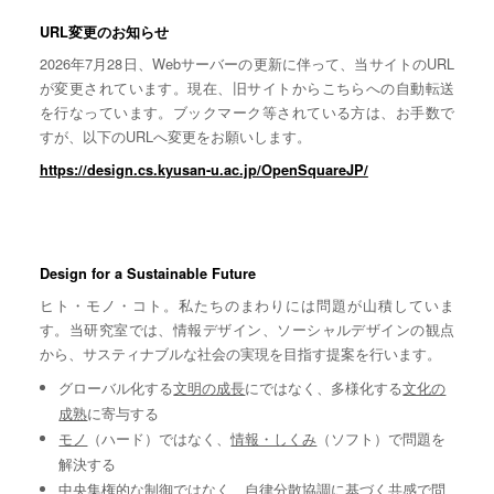
URL変更のお知らせ
2026年7月28日、Webサーバーの更新に伴って、当サイトのURL
が変更されています。現在、旧サイトからこちらへの自動転送
を行なっています。ブックマーク等されている方は、お手数で
すが、以下のURLへ変更をお願いします。
https://design.cs.kyusan-u.ac.jp/OpenSquareJP/
Design for a Sustainable Future
ヒト・モノ・コト。私たちのまわりには問題が山積していま
す。当研究室では、情報デザイン、ソーシャルデザインの観点
から、サスティナブルな社会の実現を目指す提案を行います。
グローバル化する
文明の成長
にではなく、多様化する
文化の
成熟
に寄与する
モノ
（ハード）ではなく、
情報・しくみ
（ソフト）で問題を
解決する
中央集権的な
制御
ではなく、自律分散協調に基づく
共感
で問