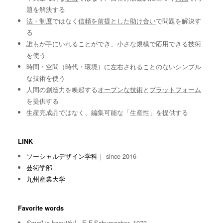
題を解決する
法・制度
ではなく
信頼を前提とした助け合い
で問題を解決す
る
誰もが手にいれることができ、小さな規模で応用できる技術
を使う
時間・空間（時代・環境）に左右されることのないシンプル
な技術を使う
人間の創造力を喚起する
オープンな技術
と
プラットフォーム
を提供する
生産完成品ではなく、編集可能な「生産性」を提供する
LINK
ソーシャルデザイン学科
｜ since 2016
芸術学部
九州産業大学
Favorite words
E.F.Schumacher, 1973