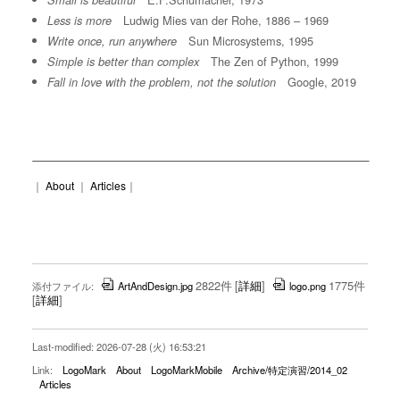
Small is beautiful
Ludwig Mies van der Rohe, 1886 – 1969
Less is more
Sun Microsystems, 1995
Write once, run anywhere
The Zen of Python, 1999
Simple is better than complex
Google, 2019
Fall in love with the problem, not the solution
｜
About
｜
Articles
｜
2822件
[
詳細
]
1775件
添付ファイル:
ArtAndDesign.jpg
logo.png
[
詳細
]
Last-modified: 2026-07-28 (火) 16:53:21
Link:
LogoMark
About
LogoMarkMobile
Archive/特定演習/2014_02
Articles