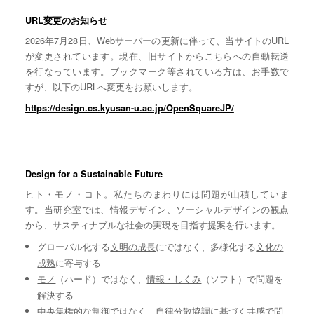
URL変更のお知らせ
2026年7月28日、Webサーバーの更新に伴って、当サイトのURL
が変更されています。現在、旧サイトからこちらへの自動転送
を行なっています。ブックマーク等されている方は、お手数で
すが、以下のURLへ変更をお願いします。
https://design.cs.kyusan-u.ac.jp/OpenSquareJP/
Design for a Sustainable Future
ヒト・モノ・コト。私たちのまわりには問題が山積していま
す。当研究室では、情報デザイン、ソーシャルデザインの観点
から、サスティナブルな社会の実現を目指す提案を行います。
グローバル化する
文明の成長
にではなく、多様化する
文化の
成熟
に寄与する
モノ
（ハード）ではなく、
情報・しくみ
（ソフト）で問題を
解決する
中央集権的な
制御
ではなく、自律分散協調に基づく
共感
で問