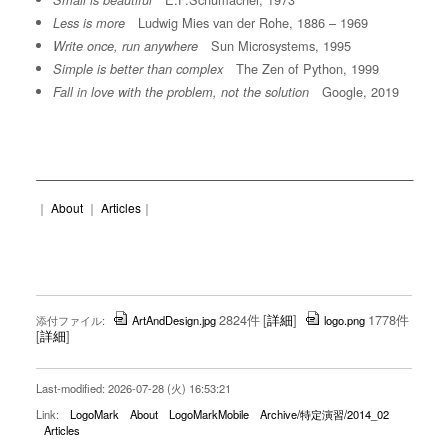
Small is beautiful
Ludwig Mies van der Rohe, 1886 – 1969
Less is more
Sun Microsystems, 1995
Write once, run anywhere
The Zen of Python, 1999
Simple is better than complex
Google, 2019
Fall in love with the problem, not the solution
｜
About
｜
Articles
｜
2824件
[
詳細
]
1778件
添付ファイル:
ArtAndDesign.jpg
logo.png
[
詳細
]
Last-modified: 2026-07-28 (火) 16:53:21
Link:
LogoMark
About
LogoMarkMobile
Archive/特定演習/2014_02
Articles