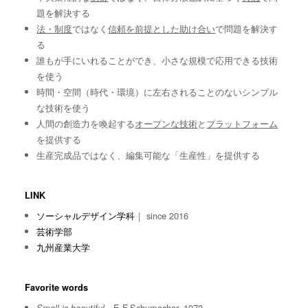
題を解決する
法・制度
ではなく
信頼を前提とした助け合い
で問題を解決す
る
誰もが手にいれることができ、小さな規模で応用できる技術
を使う
時間・空間（時代・環境）に左右されることのないシンプル
な技術を使う
人間の創造力を喚起する
オープンな技術
と
プラットフォーム
を提供する
生産完成品ではなく、編集可能な「生産性」を提供する
LINK
ソーシャルデザイン学科
｜ since 2016
芸術学部
九州産業大学
Favorite words
E.F.Schumacher, 1973