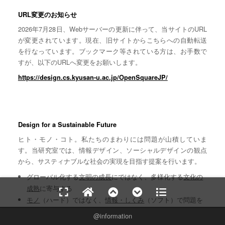
URL変更のお知らせ
2026年7月28日、Webサーバーの更新に伴って、当サイトのURL
が変更されています。現在、旧サイトからこちらへの自動転送
を行なっています。ブックマーク等されている方は、お手数で
すが、以下のURLへ変更をお願いします。
https://design.cs.kyusan-u.ac.jp/OpenSquareJP/
Design for a Sustainable Future
ヒト・モノ・コト。私たちのまわりには問題が山積していま
す。当研究室では、情報デザイン、ソーシャルデザインの観点
から、サスティナブルな社会の実現を目指す提案を行います。
グローバル化する
文明の成長
にではなく、多様化する
文化の
成熟
に寄与する
モノ
（ハード）ではなく、
情報・しくみ
（ソフト）で問題を
解決する
information
中央集権的な
制御
ではなく、自律分散協調に基づく
共感
で問