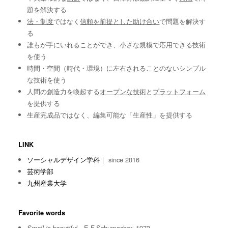
題を解決する
法・制度
ではなく
信頼を前提とした助け合い
で問題を解決す
る
誰もが手にいれることができ、小さな規模で応用できる技術
を使う
時間・空間（時代・環境）に左右されることのないシンプル
な技術を使う
人間の創造力を喚起する
オープンな技術
と
プラットフォーム
を提供する
生産完成品ではなく、編集可能な「生産性」を提供する
LINK
ソーシャルデザイン学科
｜ since 2016
芸術学部
九州産業大学
Favorite words
E.F.Schumacher, 1973