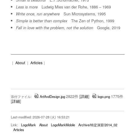
Small is beautiful
Ludwig Mies van der Rohe, 1886 – 1969
Less is more
Sun Microsystems, 1995
Write once, run anywhere
The Zen of Python, 1999
Simple is better than complex
Google, 2019
Fall in love with the problem, not the solution
｜
About
｜
Articles
｜
2822件
[
詳細
]
1775件
添付ファイル:
ArtAndDesign.jpg
logo.png
[
詳細
]
Last-modified: 2026-07-28 (火) 16:53:21
Link:
LogoMark
About
LogoMarkMobile
Archive/特定演習/2014_02
Articles