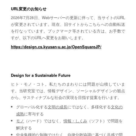
URL変更のお知らせ
2026年7月28日、Webサーバーの更新に伴って、当サイトのURL
が変更されています。現在、旧サイトからこちらへの自動転送
を行なっています。ブックマーク等されている方は、お手数で
すが、以下のURLへ変更をお願いします。
https://design.cs.kyusan-u.ac.jp/OpenSquareJP/
Design for a Sustainable Future
ヒト・モノ・コト。私たちのまわりには問題が山積していま
す。当研究室では、情報デザイン、ソーシャルデザインの観点
から、サスティナブルな社会の実現を目指す提案を行います。
グローバル化する
文明の成長
にではなく、多様化する
文化の
成熟
に寄与する
モノ
（ハード）ではなく、
情報・しくみ
（ソフト）で問題を
解決する
中央集権的な
制御
ではなく、自律分散協調に基づく
共感
で問