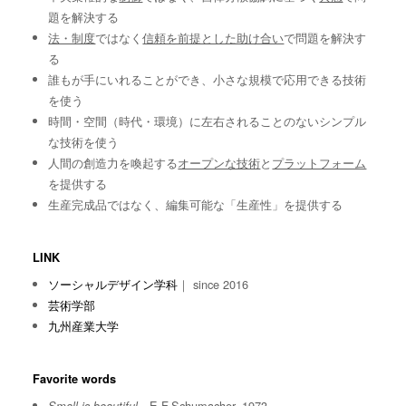
題を解決する
法・制度
ではなく
信頼を前提とした助け合い
で問題を解決す
る
誰もが手にいれることができ、小さな規模で応用できる技術
を使う
時間・空間（時代・環境）に左右されることのないシンプル
な技術を使う
人間の創造力を喚起する
オープンな技術
と
プラットフォーム
を提供する
生産完成品ではなく、編集可能な「生産性」を提供する
LINK
ソーシャルデザイン学科
｜ since 2016
芸術学部
九州産業大学
Favorite words
E.F.Schumacher, 1973