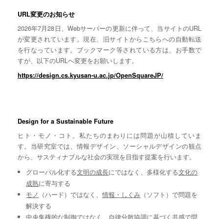
URL変更のお知らせ
2026年7月28日、Webサーバーの更新に伴って、当サイトのURL
が変更されています。現在、旧サイトからこちらへの自動転送
を行なっています。ブックマーク等されている方は、お手数で
すが、以下のURLへ変更をお願いします。
https://design.cs.kyusan-u.ac.jp/OpenSquareJP/
Design for a Sustainable Future
ヒト・モノ・コト。私たちのまわりには問題が山積していま
す。当研究室では、情報デザイン、ソーシャルデザインの観点
から、サスティナブルな社会の実現を目指す提案を行います。
グローバル化する
文明の成長
にではなく、多様化する
文化の
成熟
に寄与する
モノ
（ハード）ではなく、
情報・しくみ
（ソフト）で問題を
解決する
中央集権的な
制御
ではなく、自律分散協調に基づく
共感
で問