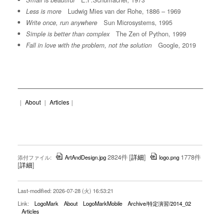
Small is beautiful
Ludwig Mies van der Rohe, 1886 – 1969
Less is more
Sun Microsystems, 1995
Write once, run anywhere
The Zen of Python, 1999
Simple is better than complex
Google, 2019
Fall in love with the problem, not the solution
｜
About
｜
Articles
｜
2824件
[
詳細
]
1778件
添付ファイル:
ArtAndDesign.jpg
logo.png
[
詳細
]
Last-modified: 2026-07-28 (火) 16:53:21
Link:
LogoMark
About
LogoMarkMobile
Archive/特定演習/2014_02
Articles