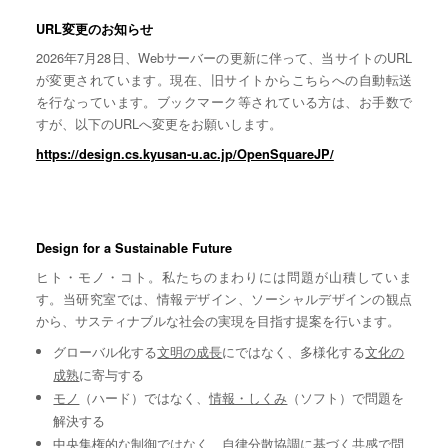
URL変更のお知らせ
2026年7月28日、Webサーバーの更新に伴って、当サイトのURL
が変更されています。現在、旧サイトからこちらへの自動転送
を行なっています。ブックマーク等されている方は、お手数で
すが、以下のURLへ変更をお願いします。
https://design.cs.kyusan-u.ac.jp/OpenSquareJP/
Design for a Sustainable Future
ヒト・モノ・コト。私たちのまわりには問題が山積していま
す。当研究室では、情報デザイン、ソーシャルデザインの観点
から、サスティナブルな社会の実現を目指す提案を行います。
グローバル化する
文明の成長
にではなく、多様化する
文化の
成熟
に寄与する
モノ
（ハード）ではなく、
情報・しくみ
（ソフト）で問題を
解決する
中央集権的な
制御
ではなく、自律分散協調に基づく
共感
で問