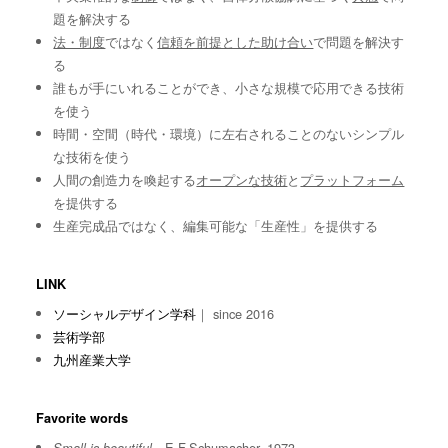
題を解決する
法・制度
ではなく
信頼を前提とした助け合い
で問題を解決す
る
誰もが手にいれることができ、小さな規模で応用できる技術
を使う
時間・空間（時代・環境）に左右されることのないシンプル
な技術を使う
人間の創造力を喚起する
オープンな技術
と
プラットフォーム
を提供する
生産完成品ではなく、編集可能な「生産性」を提供する
LINK
ソーシャルデザイン学科
｜ since 2016
芸術学部
九州産業大学
Favorite words
E.F.Schumacher, 1973