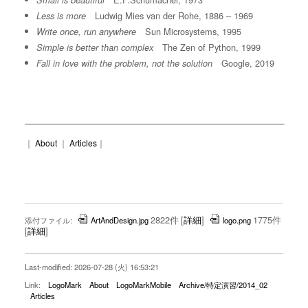
Small is beautiful
Ludwig Mies van der Rohe, 1886 – 1969
Less is more
Sun Microsystems, 1995
Write once, run anywhere
The Zen of Python, 1999
Simple is better than complex
Google, 2019
Fall in love with the problem, not the solution
｜
About
｜
Articles
｜
2822件
[
詳細
]
1775件
添付ファイル:
ArtAndDesign.jpg
logo.png
[
詳細
]
Last-modified: 2026-07-28 (火) 16:53:21
Link:
LogoMark
About
LogoMarkMobile
Archive/特定演習/2014_02
Articles