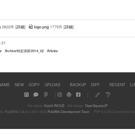
g
2822件
[
詳細
]
logo.png
1775件
[
詳細
]
3:21
e
Archive/特定演習/2014_02
Articles
NAME
NEW
COPY
UPLOAD
BACKUP
DIFF
RECENT
LI
｜
｜
Site admin:
Koichi INOUE
Site design:
OpenSquareJP
 by
PukiWiki 1.5.4
© 2001-2022
PukiWiki Development Team
PHP 8.3.29 Convert time: 0.