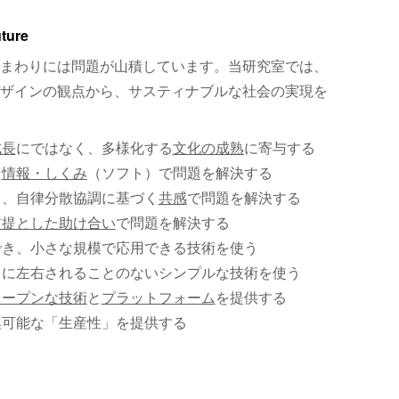
uture
まわりには問題が山積しています。当研究室では、
ザインの観点から、サスティナブルな社会の実現を
成長
にではなく、多様化する
文化の成熟
に寄与する
、
情報・しくみ
（ソフト）で問題を解決する
く、自律分散協調に基づく
共感
で問題を解決する
前提とした助け合い
で問題を解決する
でき、小さな規模で応用できる技術を使う
）に左右されることのないシンプルな技術を使う
オープンな技術
と
プラットフォーム
を提供する
集可能な「生産性」を提供する