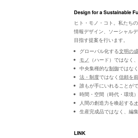
Design for a Sustainable F
ヒト・モノ・コト。私たちの
情報デザイン、ソーシャルデ
目指す提案を行います。
グローバル化する
文明の
モノ
（ハード）ではなく
中央集権的な
制御
ではな
法・制度
ではなく
信頼を
誰もが手にいれることが
時間・空間（時代・環境
人間の創造力を喚起する
生産完成品ではなく、編
LINK