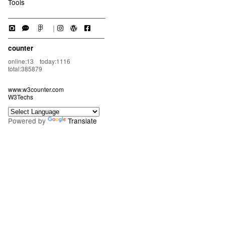
Tools
｜
counter
online:13 today:1116
total:385879
www.w3counter.com
W3Techs
Powered by
Translate