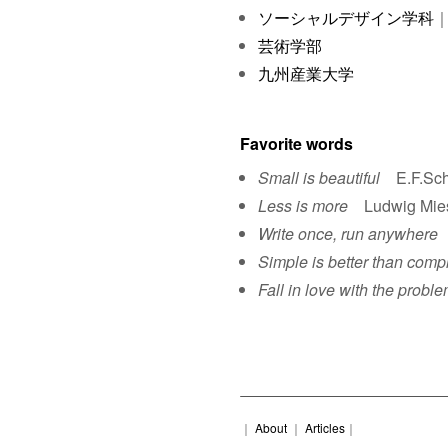
ソーシャルデザイン学科
｜
芸術学部
九州産業大学
Favorite words
Small is beautiful
E.F.Sch
Less is more
Ludwig Mies 
Write once, run anywhere
S
Simple is better than comp
Fall in love with the proble
｜
About
｜
Articles
｜