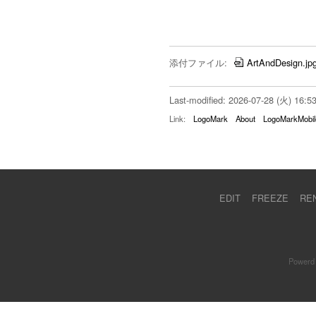
添付ファイル:
ArtAndDesign.jp
Last-modified: 2026-07-28 (火) 16:5
Link:
LogoMark
About
LogoMarkMobil
EDIT
FREEZE
RE
Powerd