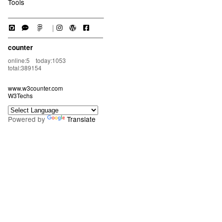
Tools
｜
counter
online:5 today:1053
total:389154
www.w3counter.com
W3Techs
Powered by
Translate