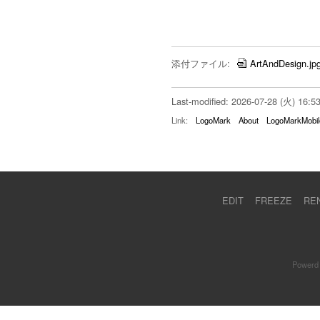
添付ファイル:
ArtAndDesign.jp
Last-modified: 2026-07-28 (火) 16:5
Link:
LogoMark
About
LogoMarkMobil
EDIT
FREEZE
RE
Powerd