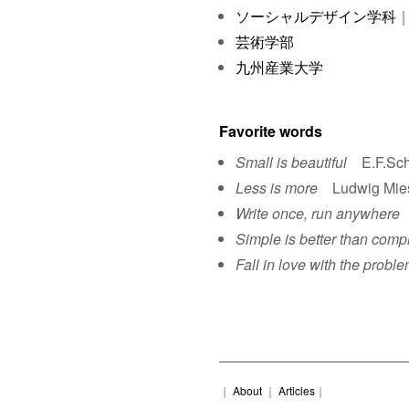
ソーシャルデザイン学科
｜
芸術学部
九州産業大学
Favorite words
Small is beautiful
E.F.Sch
Less is more
Ludwig Mies 
Write once, run anywhere
S
Simple is better than comp
Fall in love with the proble
｜
About
｜
Articles
｜