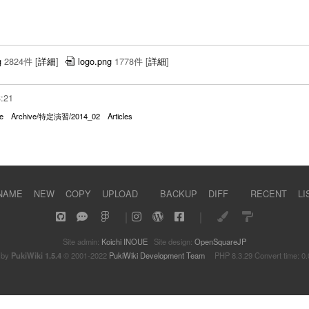
g
2824件
[
詳細
]
logo.png
1778件
[
詳細
]
3:21
e
Archive/特定演習/2014_02
Articles
NAME
NEW
COPY
UPLOAD
BACKUP
DIFF
RECENT
LI
｜
｜
Site admin:
Koichi INOUE
Site design:
OpenSquareJP
 by
PukiWiki 1.5.4
© 2001-2022
PukiWiki Development Team
PHP 8.3.29 Convert time: 0.