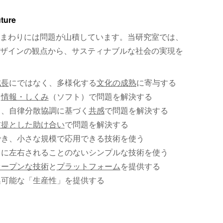
uture
まわりには問題が山積しています。当研究室では、
ザインの観点から、サスティナブルな社会の実現を
成長
にではなく、多様化する
文化の成熟
に寄与する
、
情報・しくみ
（ソフト）で問題を解決する
く、自律分散協調に基づく
共感
で問題を解決する
前提とした助け合い
で問題を解決する
でき、小さな規模で応用できる技術を使う
）に左右されることのないシンプルな技術を使う
オープンな技術
と
プラットフォーム
を提供する
集可能な「生産性」を提供する