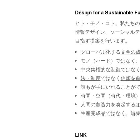
Design for a Sustainable F
ヒト・モノ・コト。私たちの
情報デザイン、ソーシャルデ
目指す提案を行います。
グローバル化する
文明の
モノ
（ハード）ではなく
中央集権的な
制御
ではな
法・制度
ではなく
信頼を
誰もが手にいれることが
時間・空間（時代・環境
人間の創造力を喚起する
生産完成品ではなく、編
LINK