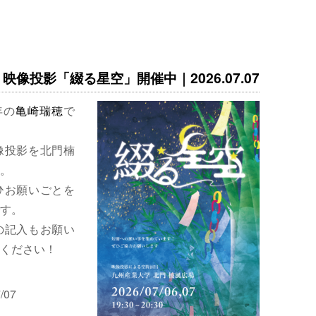
映像投影「綴る星空」開催中｜2026.07.07
年の
亀崎瑞穂
で
像投影を北門楠
。
ひお願いごとを
す。
の記入もお願い
ください！
/07