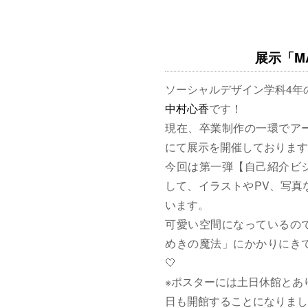
展示「MAG
ソーシャルデザイン学科4年
中村心香
です！
現在、卒業制作の一環でア
にて展示を開催しております
今回は第一弾【自己紹介ビ
して、イラストやPV、写真
います。
可愛い空間になっているの
めきの魔法」にかかりにきて
🤍
※ポスターには土日休館とあ
日も開館することになりまし