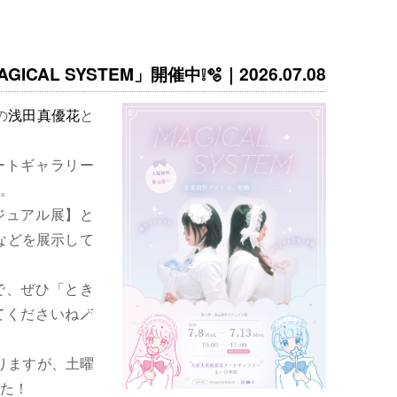
ICAL SYSTEM」開催中❕🫧｜2026.07.08
の
浅田真優花
と
ートギャラリー
。
ジュアル展】と
などを展示して
で、ぜひ「とき
くださいね🪄
りますが、土曜
た！