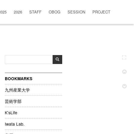
2025
2026
STAFF
OBOG
SESSION
PROJECT
BOOKMARKS
九州産業大学
芸術学部
K'sLife
Iwata Lab.