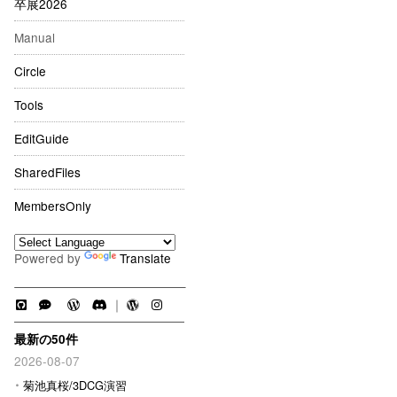
卒展2026
Manual
Circle
Tools
EditGuide
SharedFiles
MembersOnly
Powered by
Translate
｜
最新の50件
2026-08-07
菊池真桜/3DCG演習