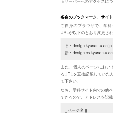
旧サーバーへのアクセスにつ
各自のブックマーク、サイト
ご自身のブラウザで、学科
URLが以下のとおり変更さ
旧：design.kyusan-u.ac.jp

新：design.cs.kyusan-u.ac.
また、個人のページにおいて、サイト
るURLを直接記載していた方は
て下さい。
なお、学科サイト内での他ペ
できるので、アドレスを記載
[[ ページ名 ]]