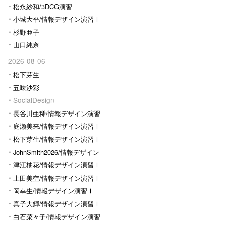
松永紗和/3DCG演習
小城大平/情報デザイン演習Ⅰ
杉野亜子
山口純奈
2026-08-06
松下芽生
五味沙彩
SocialDesign
長谷川亜稀/情報デザイン演習
Ⅰ
庭瀬美来/情報デザイン演習Ⅰ
松下芽生/情報デザイン演習Ⅰ
JohnSmith2026/情報デザイン
演習I
津江柚花/情報デザイン演習Ⅰ
上田美空/情報デザイン演習Ⅰ
岡幸生/情報デザイン演習Ⅰ
真子大輝/情報デザイン演習Ⅰ
白石菜々子/情報デザイン演習