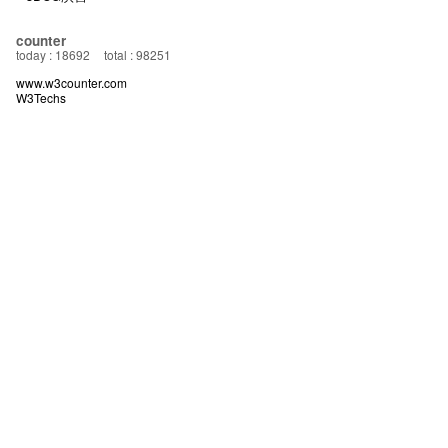
counter
today : 18692
total : 98251
www.w3counter.com
W3Techs