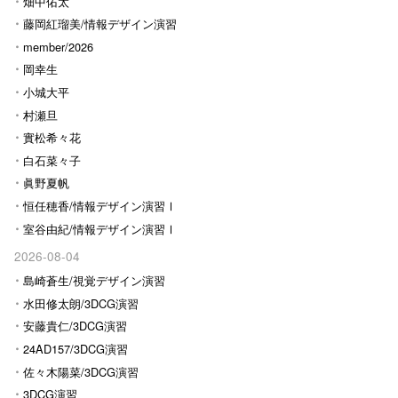
畑中佑太
藤岡紅瑠美/情報デザイン演習
Ⅰ
member/2026
岡幸生
小城大平
村瀬旦
實松希々花
白石菜々子
眞野夏帆
恒任穂香/情報デザイン演習Ⅰ
室谷由紀/情報デザイン演習Ⅰ
2026-08-04
島崎蒼生/視覚デザイン演習
水田修太朗/3DCG演習
安藤貴仁/3DCG演習
24AD157/3DCG演習
佐々木陽菜/3DCG演習
3DCG演習