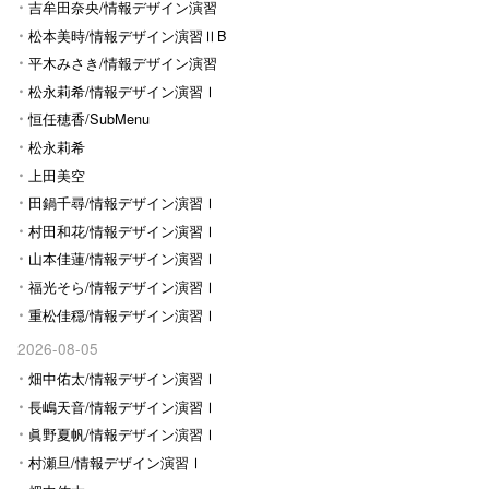
Ⅰ
吉牟田奈央/情報デザイン演習
Ⅰ
松本美時/情報デザイン演習ⅡB
平木みさき/情報デザイン演習
Ⅰ
松永莉希/情報デザイン演習Ⅰ
恒任穂香/SubMenu
松永莉希
上田美空
田鍋千尋/情報デザイン演習Ⅰ
村田和花/情報デザイン演習Ⅰ
山本佳蓮/情報デザイン演習Ⅰ
福光そら/情報デザイン演習Ⅰ
重松佳穏/情報デザイン演習Ⅰ
2026-08-05
畑中佑太/情報デザイン演習Ⅰ
長嶋天音/情報デザイン演習Ⅰ
眞野夏帆/情報デザイン演習Ⅰ
村瀬旦/情報デザイン演習Ⅰ