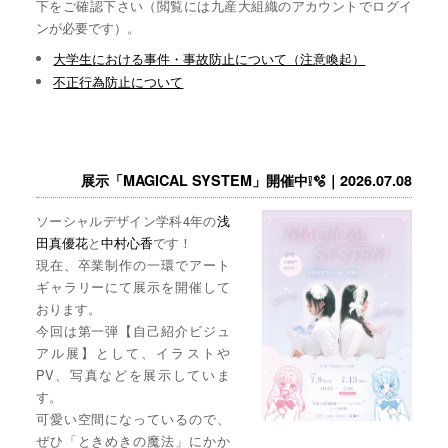
下をご確認下さい（閲覧には九産大組織のアカウントでログイ
ンが必要です）。
大学生における事件・事故防止について（注意喚起）
不正行為防止について
展示「MAGICAL SYSTEM」開催中❕🫧｜2026.07.08
ソーシャルデザイン学科4年の
浅
田真優花
と
中村心香
です！
現在、卒業制作の一環でアート
ギャラリーにて展示を開催して
おります。
今回は第一弾【自己紹介ビジュ
アル展】として、イラストや
PV、写真などを展示していま
す。
可愛い空間になっているので、
ぜひ「ときめきの魔法」にかか