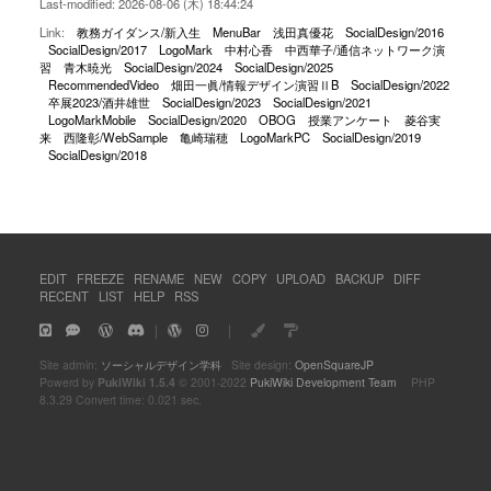
Last-modified: 2026-08-06 (木) 18:44:24
Link:
教務ガイダンス/新入生
MenuBar
浅田真優花
SocialDesign/2016
SocialDesign/2017
LogoMark
中村心香
中西華子/通信ネットワーク演
習
青木暁光
SocialDesign/2024
SocialDesign/2025
RecommendedVideo
畑田一眞/情報デザイン演習ⅡB
SocialDesign/2022
卒展2023/酒井雄世
SocialDesign/2023
SocialDesign/2021
LogoMarkMobile
SocialDesign/2020
OBOG
授業アンケート
菱谷実
来
西隆彰/WebSample
亀崎瑞穂
LogoMarkPC
SocialDesign/2019
SocialDesign/2018
EDIT
FREEZE
RENAME
NEW
COPY
UPLOAD
BACKUP
DIFF
RECENT
LIST
HELP
RSS
｜
｜
Site admin:
ソーシャルデザイン学科
Site design:
OpenSquareJP
Powerd by
PukiWiki 1.5.4
© 2001-2022
PukiWiki Development Team
PHP
8.3.29 Convert time: 0.021 sec.