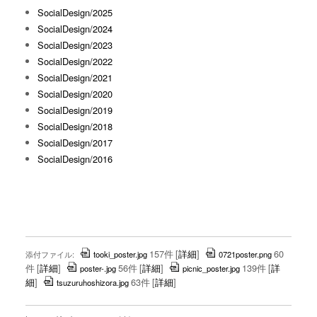
SocialDesign/2025
SocialDesign/2024
SocialDesign/2023
SocialDesign/2022
SocialDesign/2021
SocialDesign/2020
SocialDesign/2019
SocialDesign/2018
SocialDesign/2017
SocialDesign/2016
157件
[
詳細
]
60
添付ファイル:
tooki_poster.jpg
0721poster.png
件
[
詳細
]
56件
[
詳細
]
139件
[
詳
poster-.jpg
picnic_poster.jpg
細
]
63件
[
詳細
]
tsuzuruhoshizora.jpg