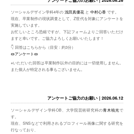
ソーシャルデザイン学科4年の
浅田真優花
と
中村心香
です。
現在、卒業制作の現状調査として、Z世代を対象にアンケートを
実施しています。
お忙しいところ恐縮ですが、下記フォームよりご回答いただけ
ますと幸いです。ご協力よろしくお願いいたします！
👇 回答はこちらから（目安：約3分）
🍩
アンケート
🍩
※いただいた回答は卒業制作以外の目的には一切使用しません。
また個人が特定される事もございません。
アンケートご協力のお願い｜2026.06.12
ソーシャルデザイン学科OB、大学院芸術研究科の
青木暁光
で
す。
現在、SNSなどで利用されるプロフィール画像に関する研究を
行なっており、