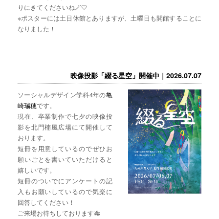
りにきてくださいね🪄🤍
※ポスターには土日休館とありますが、土曜日も開館することに
なりました！
映像投影「綴る星空」開催中｜2026.07.07
ソーシャルデザイン学科4年の
亀
崎瑞穂
です。
現在、卒業制作で七夕の映像投
影を北門楠風広場にて開催して
おります。
短冊を用意しているのでぜひお
願いごとを書いていただけると
嬉しいです。
短冊のついでにアンケートの記
入もお願いしているので気楽に
回答してください！
ご来場お待ちしております🎋