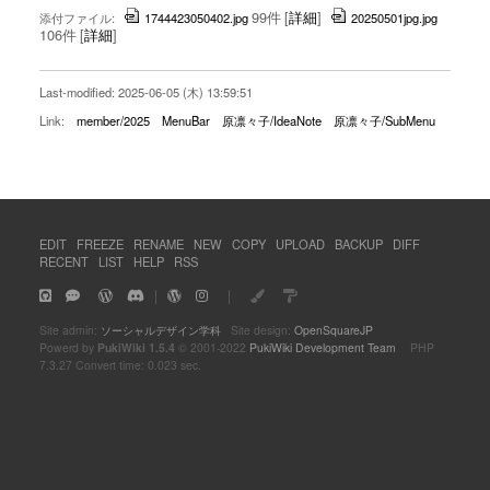
99件
[
詳細
]
添付ファイル:
1744423050402.jpg
20250501jpg.jpg
106件
[
詳細
]
Last-modified: 2025-06-05 (木) 13:59:51
Link:
member/2025
MenuBar
原凛々子/IdeaNote
原凛々子/SubMenu
EDIT
FREEZE
RENAME
NEW
COPY
UPLOAD
BACKUP
DIFF
RECENT
LIST
HELP
RSS
｜
｜
Site admin:
ソーシャルデザイン学科
Site design:
OpenSquareJP
Powerd by
PukiWiki 1.5.4
© 2001-2022
PukiWiki Development Team
PHP
7.3.27 Convert time: 0.023 sec.