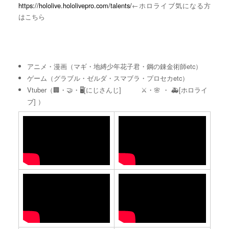
https://hololive.hololivepro.com/talents/
←ホロライブ気になる方
はこちら
アニメ・漫画（マギ・地縛少年花子君・鋼の錬金術師etc）
ゲーム（グラブル・ゼルダ・スマブラ・プロセカetc）
Vtuber（🏢・🤝・🖥[にじさんじ] ⚔️・🌸 ・ 🚑[ホロライ
ブ] ）