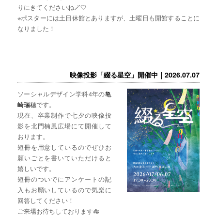
りにきてくださいね🪄🤍
※ポスターには土日休館とありますが、土曜日も開館することに
なりました！
映像投影「綴る星空」開催中｜2026.07.07
ソーシャルデザイン学科4年の
亀
崎瑞穂
です。
現在、卒業制作で七夕の映像投
影を北門楠風広場にて開催して
おります。
短冊を用意しているのでぜひお
願いごとを書いていただけると
嬉しいです。
短冊のついでにアンケートの記
入もお願いしているので気楽に
回答してください！
ご来場お待ちしております🎋