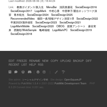
Last-modified: 2026-08-06 (木) 18:44:24
Link:
教務ガイダンス/新入生
MenuBar
浅田真優花
SocialDesign/2016
SocialDesign/2017
LogoMark
中村心香
中西華子/通信ネットワーク演
習
青木暁光
SocialDesign/2024
SocialDesign/2025
RecommendedVideo
畑田一眞/情報デザイン演習ⅡB
SocialDesign/2022
卒展2023/酒井雄世
SocialDesign/2023
SocialDesign/2021
LogoMarkMobile
SocialDesign/2020
OBOG
授業アンケート
菱谷実
来
西隆彰/WebSample
亀崎瑞穂
LogoMarkPC
SocialDesign/2019
SocialDesign/2018
EDIT
FREEZE
RENAME
NEW
COPY
UPLOAD
BACKUP
DIFF
RECENT
LIST
HELP
RSS
｜
｜
Site admin:
ソーシャルデザイン学科
Site design:
OpenSquareJP
Powerd by
PukiWiki 1.5.4
© 2001-2022
PukiWiki Development Team
PHP
8.3.29 Convert time: 0.031 sec.