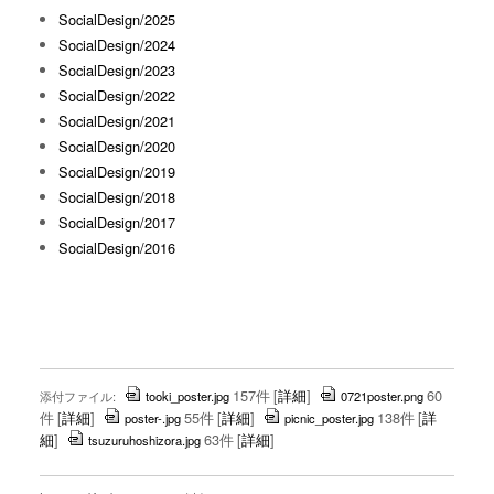
SocialDesign/2025
SocialDesign/2024
SocialDesign/2023
SocialDesign/2022
SocialDesign/2021
SocialDesign/2020
SocialDesign/2019
SocialDesign/2018
SocialDesign/2017
SocialDesign/2016
157件
[
詳細
]
60
添付ファイル:
tooki_poster.jpg
0721poster.png
件
[
詳細
]
55件
[
詳細
]
138件
[
詳
poster-.jpg
picnic_poster.jpg
細
]
63件
[
詳細
]
tsuzuruhoshizora.jpg