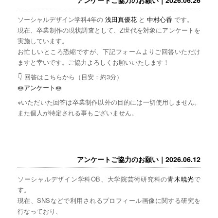
ソーシャルデザイン学科4年の
浅田真優花
と
中村心香
です。
現在、卒業制作の現状調査として、Z世代を対象にアンケートを
実施しています。
お忙しいところ恐縮ですが、下記フォームよりご回答いただけ
ますと幸いです。ご協力よろしくお願いいたします！
👇 回答はこちらから（目安：約3分）
🍩
アンケート
🍩
※いただいた回答は卒業制作以外の目的には一切使用しません。
また個人が特定される事もございません。
アンケートご協力のお願い｜2026.06.12
ソーシャルデザイン学科OB、大学院芸術研究科の
青木暁光
で
す。
現在、SNSなどで利用されるプロフィール画像に関する研究を
行なっており、