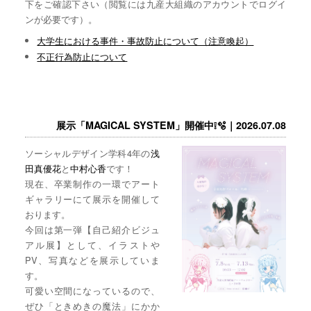
下をご確認下さい（閲覧には九産大組織のアカウントでログイ
ンが必要です）。
大学生における事件・事故防止について（注意喚起）
不正行為防止について
展示「MAGICAL SYSTEM」開催中❕🫧｜2026.07.08
ソーシャルデザイン学科4年の
浅
田真優花
と
中村心香
です！
現在、卒業制作の一環でアート
ギャラリーにて展示を開催して
おります。
今回は第一弾【自己紹介ビジュ
アル展】として、イラストや
PV、写真などを展示していま
す。
可愛い空間になっているので、
ぜひ「ときめきの魔法」にかか