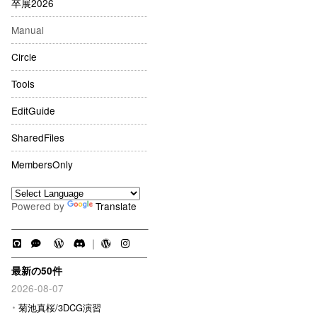
卒展2026
Manual
Circle
Tools
EditGuide
SharedFiles
MembersOnly
Powered by
Translate
｜
最新の50件
2026-08-07
菊池真桜/3DCG演習