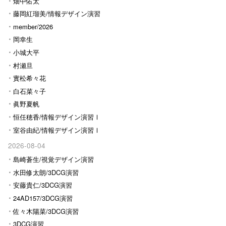
畑中佑太
藤岡紅瑠美/情報デザイン演習
Ⅰ
member/2026
岡幸生
小城大平
村瀬旦
實松希々花
白石菜々子
眞野夏帆
恒任穂香/情報デザイン演習Ⅰ
室谷由紀/情報デザイン演習Ⅰ
2026-08-04
島崎蒼生/視覚デザイン演習
水田修太朗/3DCG演習
安藤貴仁/3DCG演習
24AD157/3DCG演習
佐々木陽菜/3DCG演習
3DCG演習