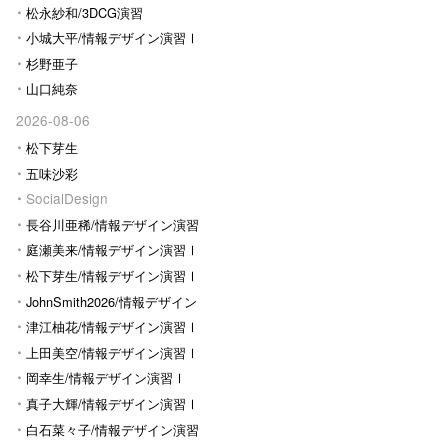
松永紗和/3DCG演習
小城大平/情報デザイン演習Ⅰ
杉野亜子
山口純奈
2026-08-06
松下芽生
五味沙彩
SocialDesign
長谷川亜稀/情報デザイン演習
Ⅰ
庭瀬美来/情報デザイン演習Ⅰ
松下芽生/情報デザイン演習Ⅰ
JohnSmith2026/情報デザイン
演習I
津江柚花/情報デザイン演習Ⅰ
上田美空/情報デザイン演習Ⅰ
岡幸生/情報デザイン演習Ⅰ
真子大輝/情報デザイン演習Ⅰ
白石菜々子/情報デザイン演習