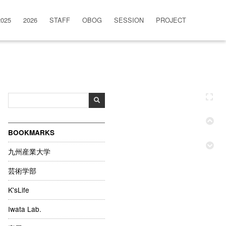
2025
2026
STAFF
OBOG
SESSION
PROJECT
BOOKMARKS
九州産業大学
芸術学部
K'sLife
Iwata Lab.