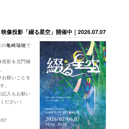
映像投影「綴る星空」開催中｜2026.07.07
年の
亀崎瑞穂
で
像投影を北門楠
。
ひお願いごとを
す。
の記入もお願い
ください！
/07