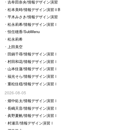
Ⅰ
吉牟田奈央/情報デザイン演習
Ⅰ
松本美時/情報デザイン演習ⅡB
平木みさき/情報デザイン演習
Ⅰ
松永莉希/情報デザイン演習Ⅰ
恒任穂香/SubMenu
松永莉希
上田美空
田鍋千尋/情報デザイン演習Ⅰ
村田和花/情報デザイン演習Ⅰ
山本佳蓮/情報デザイン演習Ⅰ
福光そら/情報デザイン演習Ⅰ
重松佳穏/情報デザイン演習Ⅰ
2026-08-05
畑中佑太/情報デザイン演習Ⅰ
長嶋天音/情報デザイン演習Ⅰ
眞野夏帆/情報デザイン演習Ⅰ
村瀬旦/情報デザイン演習Ⅰ