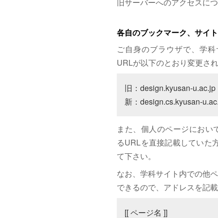
旧サーバーへのアクセスにつ
各自のブックマーク、サイト
ご自身のブラウザで、学科
URLが以下のとおり変更さ
旧：design.kyusan-u.ac.jp

新：design.cs.kyusan-u.ac.
また、個人のページにおいて、サイト
るURLを直接記載していた方は
て下さい。
なお、学科サイト内での他ペ
できるので、アドレスを記載
[[ ページ名 ]]