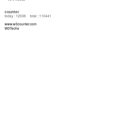
counter
today : 12036
total : 110441
www.w3counter.com
W3Techs