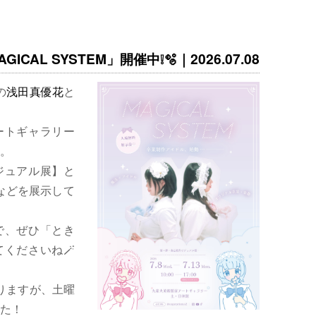
ICAL SYSTEM」開催中❕🫧｜2026.07.08
の
浅田真優花
と
ートギャラリー
。
ジュアル展】と
などを展示して
で、ぜひ「とき
くださいね🪄
りますが、土曜
た！