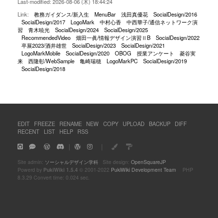
Last-modified: 2026-08-06 (木) 18:44:24
Link:
教務ガイダンス/新入生
MenuBar
浅田真優花
SocialDesign/2016
SocialDesign/2017
LogoMark
中村心香
中西華子/通信ネットワーク演
習
青木暁光
SocialDesign/2024
SocialDesign/2025
RecommendedVideo
畑田一眞/情報デザイン演習ⅡB
SocialDesign/2022
卒展2023/酒井雄世
SocialDesign/2023
SocialDesign/2021
LogoMarkMobile
SocialDesign/2020
OBOG
授業アンケート
菱谷実
来
西隆彰/WebSample
亀崎瑞穂
LogoMarkPC
SocialDesign/2019
SocialDesign/2018
EDIT
FREEZE
RENAME
NEW
COPY
UPLOAD
BACKUP
DIFF
RECENT
LIST
HELP
RSS
｜
｜
Site admin:
ソーシャルデザイン学科
Site design:
OpenSquareJP
Powerd by
PukiWiki 1.5.4
© 2001-2022
PukiWiki Development Team
PHP
8.3.29 Convert time: 0.024 sec.