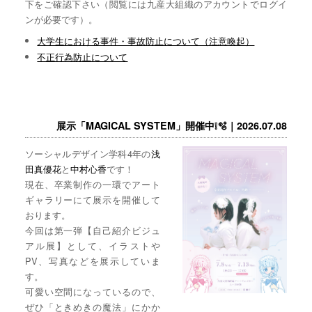
下をご確認下さい（閲覧には九産大組織のアカウントでログイ
ンが必要です）。
大学生における事件・事故防止について（注意喚起）
不正行為防止について
展示「MAGICAL SYSTEM」開催中❕🫧｜2026.07.08
ソーシャルデザイン学科4年の
浅
田真優花
と
中村心香
です！
現在、卒業制作の一環でアート
ギャラリーにて展示を開催して
おります。
今回は第一弾【自己紹介ビジュ
アル展】として、イラストや
PV、写真などを展示していま
す。
可愛い空間になっているので、
ぜひ「ときめきの魔法」にかか