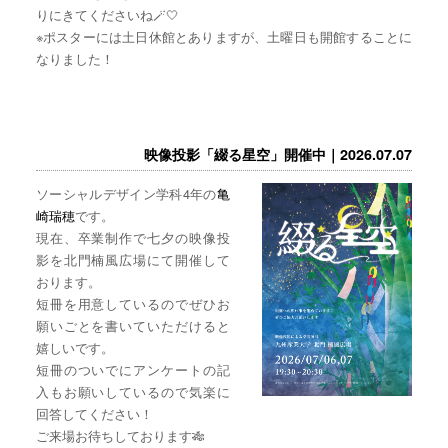
りにきてくださいね🪄🤍
※ポスターには土日休館とありますが、土曜日も開館することに
なりました！
映像投影「綴る星空」開催中｜2026.07.07
ソーシャルデザイン学科4年の
亀
崎瑞穂
です。
現在、卒業制作で七夕の映像投
影を北門楠風広場にて開催して
おります。
短冊を用意しているのでぜひお
願いごとを書いていただけると
嬉しいです。
短冊のついでにアンケートの記
入もお願いしているので気楽に
回答してください！
ご来場お待ちしております🎋