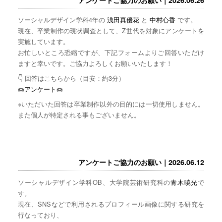
ソーシャルデザイン学科4年の
浅田真優花
と
中村心香
です。
現在、卒業制作の現状調査として、Z世代を対象にアンケートを
実施しています。
お忙しいところ恐縮ですが、下記フォームよりご回答いただけ
ますと幸いです。ご協力よろしくお願いいたします！
👇 回答はこちらから（目安：約3分）
🍩
アンケート
🍩
※いただいた回答は卒業制作以外の目的には一切使用しません。
また個人が特定される事もございません。
アンケートご協力のお願い｜2026.06.12
ソーシャルデザイン学科OB、大学院芸術研究科の
青木暁光
で
す。
現在、SNSなどで利用されるプロフィール画像に関する研究を
行なっており、