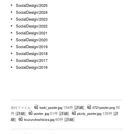
SocialDesign/2025
SocialDesign/2024
SocialDesign/2023
SocialDesign/2022
SocialDesign/2021
SocialDesign/2020
SocialDesign/2019
SocialDesign/2018
SocialDesign/2017
SocialDesign/2016
154件
[
詳細
]
55
添付ファイル:
tooki_poster.jpg
0721poster.png
件
[
詳細
]
51件
[
詳細
]
135件
[
詳
poster-.jpg
picnic_poster.jpg
細
]
60件
[
詳細
]
tsuzuruhoshizora.jpg