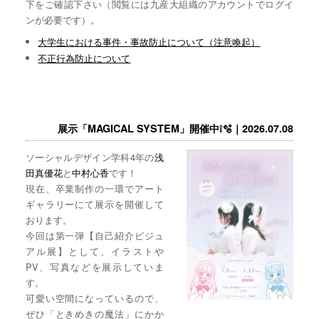
下をご確認下さい（閲覧には九産大組織のアカウントでログイ
ンが必要です）。
大学生における事件・事故防止について（注意喚起）
不正行為防止について
展示「MAGICAL SYSTEM」開催中❕🫧｜2026.07.08
ソーシャルデザイン学科4年の
浅
田真優花
と
中村心香
です！
現在、卒業制作の一環でアート
ギャラリーにて展示を開催して
おります。
今回は第一弾【自己紹介ビジュ
アル展】として、イラストや
PV、写真などを展示していま
す。
可愛い空間になっているので、
ぜひ「ときめきの魔法」にかか