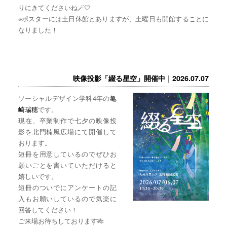
りにきてくださいね🪄🤍
※ポスターには土日休館とありますが、土曜日も開館することに
なりました！
映像投影「綴る星空」開催中｜2026.07.07
ソーシャルデザイン学科4年の
亀
崎瑞穂
です。
現在、卒業制作で七夕の映像投
影を北門楠風広場にて開催して
おります。
短冊を用意しているのでぜひお
願いごとを書いていただけると
嬉しいです。
短冊のついでにアンケートの記
入もお願いしているので気楽に
回答してください！
ご来場お待ちしております🎋