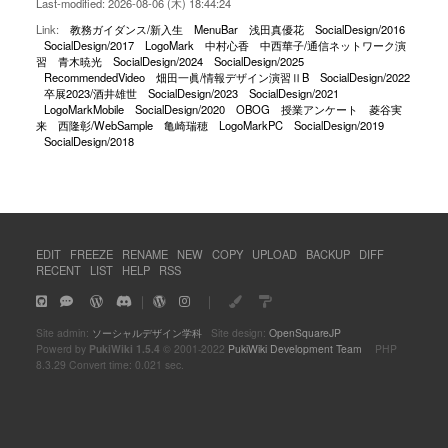
Last-modified: 2026-08-06 (木) 18:44:24
Link:
教務ガイダンス/新入生
MenuBar
浅田真優花
SocialDesign/2016
SocialDesign/2017
LogoMark
中村心香
中西華子/通信ネットワーク演
習
青木暁光
SocialDesign/2024
SocialDesign/2025
RecommendedVideo
畑田一眞/情報デザイン演習ⅡB
SocialDesign/2022
卒展2023/酒井雄世
SocialDesign/2023
SocialDesign/2021
LogoMarkMobile
SocialDesign/2020
OBOG
授業アンケート
菱谷実
来
西隆彰/WebSample
亀崎瑞穂
LogoMarkPC
SocialDesign/2019
SocialDesign/2018
EDIT
FREEZE
RENAME
NEW
COPY
UPLOAD
BACKUP
DIFF
RECENT
LIST
HELP
RSS
｜
｜
Site admin:
ソーシャルデザイン学科
Site design:
OpenSquareJP
Powerd by
PukiWiki 1.5.4
© 2001-2022
PukiWiki Development Team
PHP
8.3.29 Convert time: 0.021 sec.