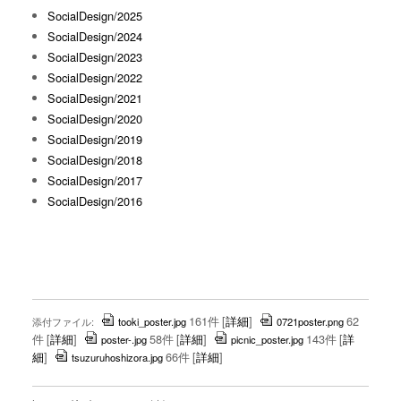
SocialDesign/2025
SocialDesign/2024
SocialDesign/2023
SocialDesign/2022
SocialDesign/2021
SocialDesign/2020
SocialDesign/2019
SocialDesign/2018
SocialDesign/2017
SocialDesign/2016
161件
[
詳細
]
62
添付ファイル:
tooki_poster.jpg
0721poster.png
件
[
詳細
]
58件
[
詳細
]
143件
[
詳
poster-.jpg
picnic_poster.jpg
細
]
66件
[
詳細
]
tsuzuruhoshizora.jpg