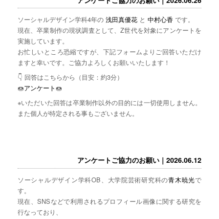
ソーシャルデザイン学科4年の
浅田真優花
と
中村心香
です。
現在、卒業制作の現状調査として、Z世代を対象にアンケートを
実施しています。
お忙しいところ恐縮ですが、下記フォームよりご回答いただけ
ますと幸いです。ご協力よろしくお願いいたします！
👇 回答はこちらから（目安：約3分）
🍩
アンケート
🍩
※いただいた回答は卒業制作以外の目的には一切使用しません。
また個人が特定される事もございません。
アンケートご協力のお願い｜2026.06.12
ソーシャルデザイン学科OB、大学院芸術研究科の
青木暁光
で
す。
現在、SNSなどで利用されるプロフィール画像に関する研究を
行なっており、