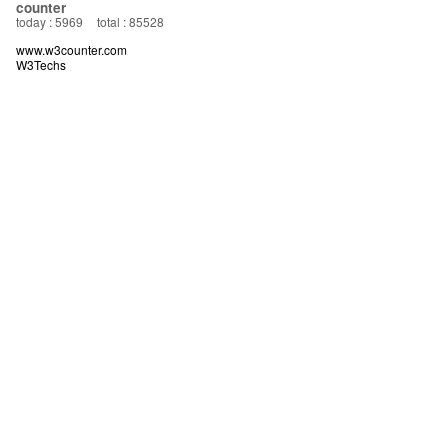
counter
today : 5969
total : 85528
www.w3counter.com
W3Techs