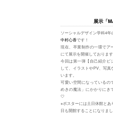
展示「MAG
ソーシャルデザイン学科4年
中村心香
です！
現在、卒業制作の一環でア
にて展示を開催しております
今回は第一弾【自己紹介ビ
して、イラストやPV、写真
います。
可愛い空間になっているの
めきの魔法」にかかりにきて
🤍
※ポスターには土日休館とあ
日も開館することになりまし