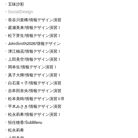
五味沙彩
SocialDesign
長谷川亜稀/情報デザイン演習
Ⅰ
庭瀬美来/情報デザイン演習Ⅰ
松下芽生/情報デザイン演習Ⅰ
JohnSmith2026/情報デザイン
演習I
津江柚花/情報デザイン演習Ⅰ
上田美空/情報デザイン演習Ⅰ
岡幸生/情報デザイン演習Ⅰ
真子大輝/情報デザイン演習Ⅰ
白石菜々子/情報デザイン演習
Ⅰ
吉牟田奈央/情報デザイン演習
Ⅰ
松本美時/情報デザイン演習ⅡB
平木みさき/情報デザイン演習
Ⅰ
松永莉希/情報デザイン演習Ⅰ
恒任穂香/SubMenu
松永莉希
上田美空