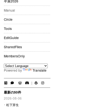
卒展2026
Manual
Circle
Tools
EditGuide
SharedFiles
MembersOnly
Powered by
Translate
｜
最新の50件
2026-08-06
松下芽生