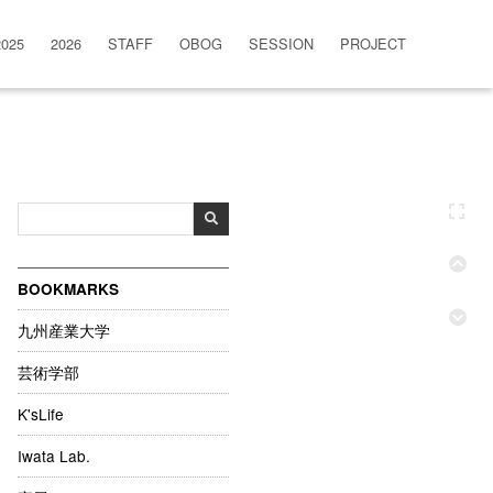
2025
2026
STAFF
OBOG
SESSION
PROJECT
BOOKMARKS
九州産業大学
芸術学部
K'sLife
Iwata Lab.