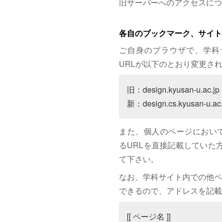
旧サーバーへのアクセスにつ
各自のブックマーク、サイト
ご自身のブラウザで、学科
URLが以下のとおり変更さ
旧：design.kyusan-u.ac.jp

新：design.cs.kyusan-u.ac.
また、個人のページにおいて、サイト
るURLを直接記載していた方は
て下さい。
なお、学科サイト内での他ペ
できるので、アドレスを記載
[[ ページ名 ]]