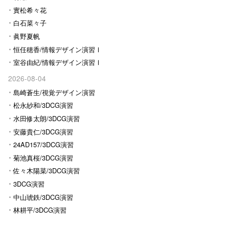
實松希々花
白石菜々子
眞野夏帆
恒任穂香/情報デザイン演習Ⅰ
室谷由紀/情報デザイン演習Ⅰ
2026-08-04
島崎蒼生/視覚デザイン演習
松永紗和/3DCG演習
水田修太朗/3DCG演習
安藤貴仁/3DCG演習
24AD157/3DCG演習
菊池真桜/3DCG演習
佐々木陽菜/3DCG演習
3DCG演習
中山琥鉄/3DCG演習
林耕平/3DCG演習