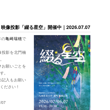
映像投影「綴る星空」開催中｜2026.07.07
年の
亀崎瑞穂
で
像投影を北門楠
。
ひお願いごとを
す。
の記入もお願い
ください！
/07