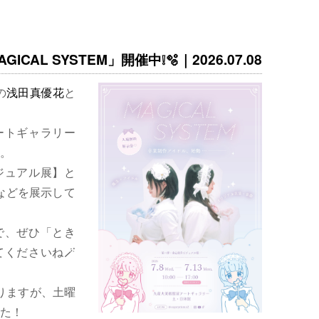
ICAL SYSTEM」開催中❕🫧｜2026.07.08
の
浅田真優花
と
ートギャラリー
。
ジュアル展】と
などを展示して
で、ぜひ「とき
くださいね🪄
りますが、土曜
た！