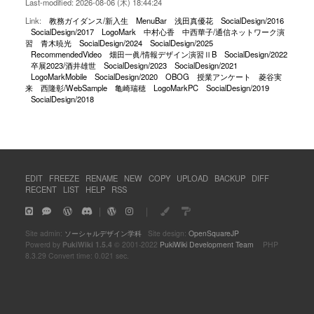
Last-modified: 2026-08-06 (木) 18:44:24
Link:
教務ガイダンス/新入生
MenuBar
浅田真優花
SocialDesign/2016
SocialDesign/2017
LogoMark
中村心香
中西華子/通信ネットワーク演
習
青木暁光
SocialDesign/2024
SocialDesign/2025
RecommendedVideo
畑田一眞/情報デザイン演習ⅡB
SocialDesign/2022
卒展2023/酒井雄世
SocialDesign/2023
SocialDesign/2021
LogoMarkMobile
SocialDesign/2020
OBOG
授業アンケート
菱谷実
来
西隆彰/WebSample
亀崎瑞穂
LogoMarkPC
SocialDesign/2019
SocialDesign/2018
EDIT
FREEZE
RENAME
NEW
COPY
UPLOAD
BACKUP
DIFF
RECENT
LIST
HELP
RSS
｜
｜
Site admin:
ソーシャルデザイン学科
Site design:
OpenSquareJP
Powerd by
PukiWiki 1.5.4
© 2001-2022
PukiWiki Development Team
PHP
8.3.29 Convert time: 0.021 sec.