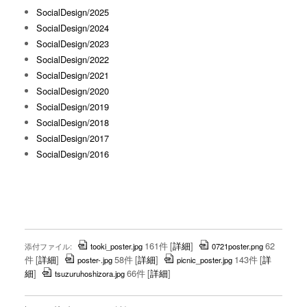
SocialDesign/2025
SocialDesign/2024
SocialDesign/2023
SocialDesign/2022
SocialDesign/2021
SocialDesign/2020
SocialDesign/2019
SocialDesign/2018
SocialDesign/2017
SocialDesign/2016
161件
[
詳細
]
62
添付ファイル:
tooki_poster.jpg
0721poster.png
件
[
詳細
]
58件
[
詳細
]
143件
[
詳
poster-.jpg
picnic_poster.jpg
細
]
66件
[
詳細
]
tsuzuruhoshizora.jpg