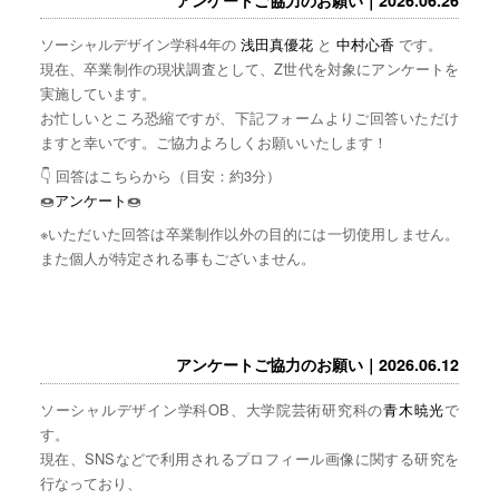
ソーシャルデザイン学科4年の
浅田真優花
と
中村心香
です。
現在、卒業制作の現状調査として、Z世代を対象にアンケートを
実施しています。
お忙しいところ恐縮ですが、下記フォームよりご回答いただけ
ますと幸いです。ご協力よろしくお願いいたします！
👇 回答はこちらから（目安：約3分）
🍩
アンケート
🍩
※いただいた回答は卒業制作以外の目的には一切使用しません。
また個人が特定される事もございません。
アンケートご協力のお願い｜2026.06.12
ソーシャルデザイン学科OB、大学院芸術研究科の
青木暁光
で
す。
現在、SNSなどで利用されるプロフィール画像に関する研究を
行なっており、