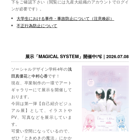
下をご確認下さい（閲覧には九産大組織のアカウントでログイ
ンが必要です）。
大学生における事件・事故防止について（注意喚起）
不正行為防止について
展示「MAGICAL SYSTEM」開催中❕🫧｜2026.07.08
ソーシャルデザイン学科4年の
浅
田真優花
と
中村心香
です！
現在、卒業制作の一環でアート
ギャラリーにて展示を開催して
おります。
今回は第一弾【自己紹介ビジュ
アル展】として、イラストや
PV、写真などを展示していま
す。
可愛い空間になっているので、
ぜひ「ときめきの魔法」にかか