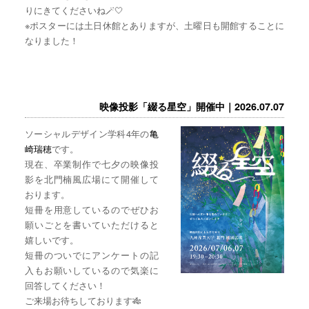
りにきてくださいね🪄🤍
※ポスターには土日休館とありますが、土曜日も開館することに
なりました！
映像投影「綴る星空」開催中｜2026.07.07
ソーシャルデザイン学科4年の
亀
崎瑞穂
です。
現在、卒業制作で七夕の映像投
影を北門楠風広場にて開催して
おります。
短冊を用意しているのでぜひお
願いごとを書いていただけると
嬉しいです。
短冊のついでにアンケートの記
入もお願いしているので気楽に
回答してください！
ご来場お待ちしております🎋