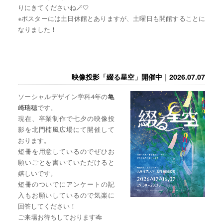
りにきてくださいね🪄🤍
※ポスターには土日休館とありますが、土曜日も開館することに
なりました！
映像投影「綴る星空」開催中｜2026.07.07
ソーシャルデザイン学科4年の
亀
崎瑞穂
です。
現在、卒業制作で七夕の映像投
影を北門楠風広場にて開催して
おります。
短冊を用意しているのでぜひお
願いごとを書いていただけると
嬉しいです。
短冊のついでにアンケートの記
入もお願いしているので気楽に
回答してください！
ご来場お待ちしております🎋