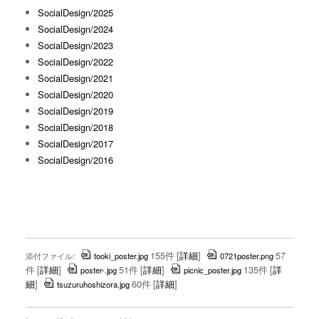
SocialDesign/2025
SocialDesign/2024
SocialDesign/2023
SocialDesign/2022
SocialDesign/2021
SocialDesign/2020
SocialDesign/2019
SocialDesign/2018
SocialDesign/2017
SocialDesign/2016
155件
[
詳細
]
57
添付ファイル:
tooki_poster.jpg
0721poster.png
件
[
詳細
]
51件
[
詳細
]
135件
[
詳
poster-.jpg
picnic_poster.jpg
細
]
60件
[
詳細
]
tsuzuruhoshizora.jpg