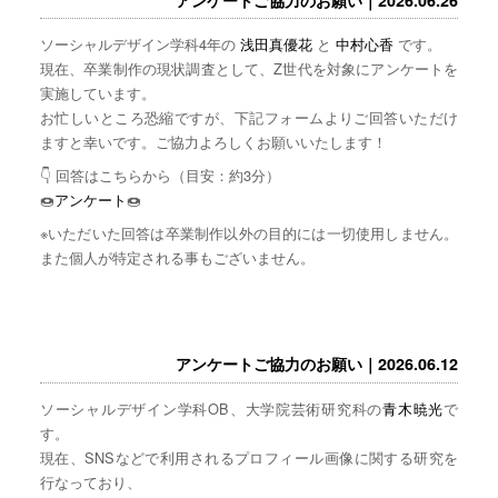
ソーシャルデザイン学科4年の
浅田真優花
と
中村心香
です。
現在、卒業制作の現状調査として、Z世代を対象にアンケートを
実施しています。
お忙しいところ恐縮ですが、下記フォームよりご回答いただけ
ますと幸いです。ご協力よろしくお願いいたします！
👇 回答はこちらから（目安：約3分）
🍩
アンケート
🍩
※いただいた回答は卒業制作以外の目的には一切使用しません。
また個人が特定される事もございません。
アンケートご協力のお願い｜2026.06.12
ソーシャルデザイン学科OB、大学院芸術研究科の
青木暁光
で
す。
現在、SNSなどで利用されるプロフィール画像に関する研究を
行なっており、