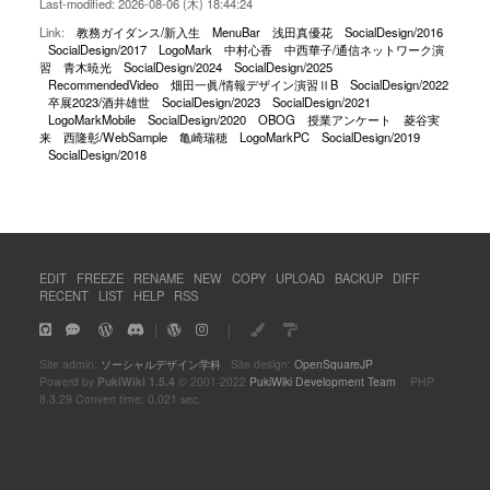
Last-modified: 2026-08-06 (木) 18:44:24
Link:
教務ガイダンス/新入生
MenuBar
浅田真優花
SocialDesign/2016
SocialDesign/2017
LogoMark
中村心香
中西華子/通信ネットワーク演
習
青木暁光
SocialDesign/2024
SocialDesign/2025
RecommendedVideo
畑田一眞/情報デザイン演習ⅡB
SocialDesign/2022
卒展2023/酒井雄世
SocialDesign/2023
SocialDesign/2021
LogoMarkMobile
SocialDesign/2020
OBOG
授業アンケート
菱谷実
来
西隆彰/WebSample
亀崎瑞穂
LogoMarkPC
SocialDesign/2019
SocialDesign/2018
EDIT
FREEZE
RENAME
NEW
COPY
UPLOAD
BACKUP
DIFF
RECENT
LIST
HELP
RSS
｜
｜
Site admin:
ソーシャルデザイン学科
Site design:
OpenSquareJP
Powerd by
PukiWiki 1.5.4
© 2001-2022
PukiWiki Development Team
PHP
8.3.29 Convert time: 0.021 sec.