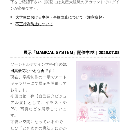
下をご確認下さい（閲覧には九産大組織のアカウントでログイ
ンが必要です）。
大学生における事件・事故防止について（注意喚起）
不正行為防止について
展示「MAGICAL SYSTEM」開催中❕🫧｜2026.07.08
ソーシャルデザイン学科4年の
浅
田真優花
と
中村心香
です！
現在、卒業制作の一環でアート
ギャラリーにて展示を開催して
おります。
今回は第一弾【自己紹介ビジュ
アル展】として、イラストや
PV、写真などを展示していま
す。
可愛い空間になっているので、
ぜひ「ときめきの魔法」にかか