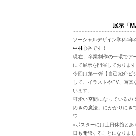
展示「MAG
ソーシャルデザイン学科4年
中村心香
です！
現在、卒業制作の一環でア
にて展示を開催しております
今回は第一弾【自己紹介ビ
して、イラストやPV、写真
います。
可愛い空間になっているの
めきの魔法」にかかりにきて
🤍
※ポスターには土日休館とあ
日も開館することになりまし