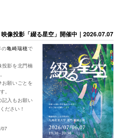
映像投影「綴る星空」開催中｜2026.07.07
年の
亀崎瑞穂
で
像投影を北門楠
。
ひお願いごとを
す。
の記入もお願い
ください！
/07