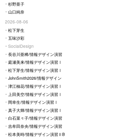
杉野亜子
山口純奈
2026-08-06
松下芽生
五味沙彩
SocialDesign
長谷川亜稀/情報デザイン演習
Ⅰ
庭瀬美来/情報デザイン演習Ⅰ
松下芽生/情報デザイン演習Ⅰ
JohnSmith2026/情報デザイン
演習I
津江柚花/情報デザイン演習Ⅰ
上田美空/情報デザイン演習Ⅰ
岡幸生/情報デザイン演習Ⅰ
真子大輝/情報デザイン演習Ⅰ
白石菜々子/情報デザイン演習
Ⅰ
吉牟田奈央/情報デザイン演習
Ⅰ
松本美時/情報デザイン演習ⅡB