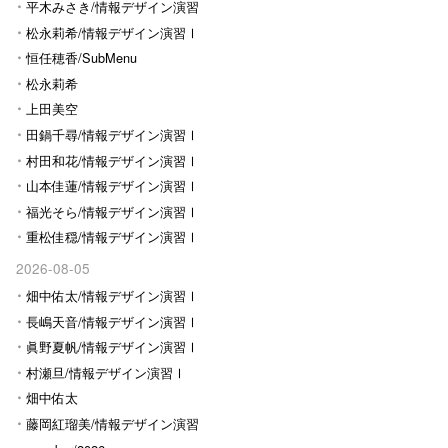
平木みさき/情報デザイン演習
Ⅰ
松永莉希/情報デザイン演習Ⅰ
恒任穂香/SubMenu
松永莉希
上田美空
田鍋千尋/情報デザイン演習Ⅰ
村田和花/情報デザイン演習Ⅰ
山本佳蓮/情報デザイン演習Ⅰ
福光そら/情報デザイン演習Ⅰ
重松佳穏/情報デザイン演習Ⅰ
2026-08-05
畑中佑太/情報デザイン演習Ⅰ
長嶋天音/情報デザイン演習Ⅰ
眞野夏帆/情報デザイン演習Ⅰ
村瀬旦/情報デザイン演習Ⅰ
畑中佑太
藤岡紅瑠美/情報デザイン演習