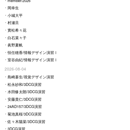
Ⅰ
member/2026
岡幸生
小城大平
村瀬旦
實松希々花
白石菜々子
眞野夏帆
恒任穂香/情報デザイン演習Ⅰ
室谷由紀/情報デザイン演習Ⅰ
2026-08-04
島崎蒼生/視覚デザイン演習
松永紗和/3DCG演習
水田修太朗/3DCG演習
安藤貴仁/3DCG演習
24AD157/3DCG演習
菊池真桜/3DCG演習
佐々木陽菜/3DCG演習
3DCG演習