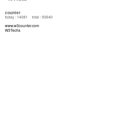
counter
today : 14081
total : 93640
www.w3counter.com
W3Techs