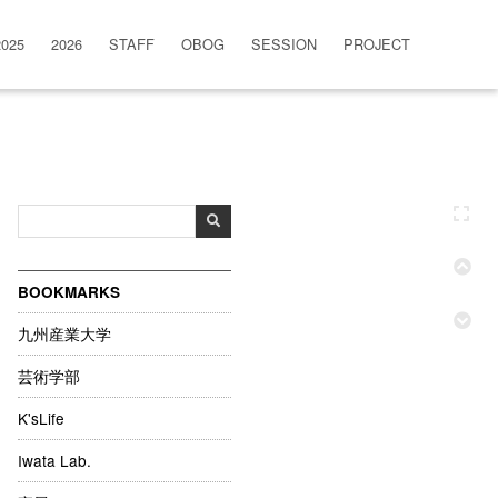
2025
2026
STAFF
OBOG
SESSION
PROJECT
BOOKMARKS
九州産業大学
芸術学部
K'sLife
Iwata Lab.