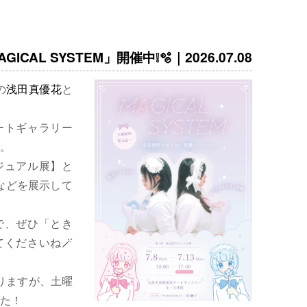
ICAL SYSTEM」開催中❕🫧｜2026.07.08
の
浅田真優花
と
ートギャラリー
。
ジュアル展】と
などを展示して
で、ぜひ「とき
くださいね🪄
りますが、土曜
た！