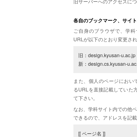
旧サーバーへのアクセスにつ
各自のブックマーク、サイト
ご自身のブラウザで、学科
URLが以下のとおり変更さ
旧：design.kyusan-u.ac.jp

新：design.cs.kyusan-u.ac.
また、個人のページにおいて、サイト
るURLを直接記載していた方は
て下さい。
なお、学科サイト内での他ペ
できるので、アドレスを記載
[[ ページ名 ]]