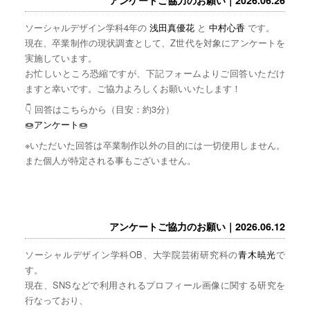
ソーシャルデザイン学科4年の
浅田真優花
と
中村心香
です。
現在、卒業制作の現状調査として、Z世代を対象にアンケートを
実施しています。
お忙しいところ恐縮ですが、下記フォームよりご回答いただけ
ますと幸いです。ご協力よろしくお願いいたします！
👇 回答はこちらから（目安：約3分）
🍩
アンケート
🍩
※いただいた回答は卒業制作以外の目的には一切使用しません。
また個人が特定される事もございません。
アンケートご協力のお願い｜2026.06.12
ソーシャルデザイン学科OB、大学院芸術研究科の
青木暁光
で
す。
現在、SNSなどで利用されるプロフィール画像に関する研究を
行なっており、