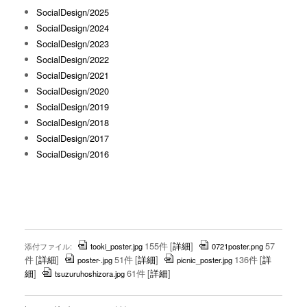
SocialDesign/2025
SocialDesign/2024
SocialDesign/2023
SocialDesign/2022
SocialDesign/2021
SocialDesign/2020
SocialDesign/2019
SocialDesign/2018
SocialDesign/2017
SocialDesign/2016
155件
[
詳細
]
57
添付ファイル:
tooki_poster.jpg
0721poster.png
件
[
詳細
]
51件
[
詳細
]
136件
[
詳
poster-.jpg
picnic_poster.jpg
細
]
61件
[
詳細
]
tsuzuruhoshizora.jpg