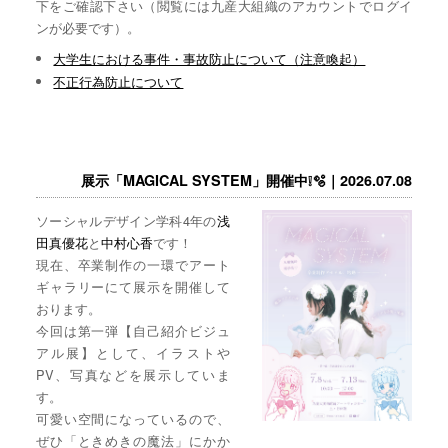
下をご確認下さい（閲覧には九産大組織のアカウントでログイ
ンが必要です）。
大学生における事件・事故防止について（注意喚起）
不正行為防止について
展示「MAGICAL SYSTEM」開催中❕🫧｜2026.07.08
ソーシャルデザイン学科4年の
浅
田真優花
と
中村心香
です！
現在、卒業制作の一環でアート
ギャラリーにて展示を開催して
おります。
今回は第一弾【自己紹介ビジュ
アル展】として、イラストや
PV、写真などを展示していま
す。
可愛い空間になっているので、
ぜひ「ときめきの魔法」にかか