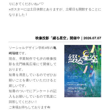
りにきてくださいね🪄🤍
※ポスターには土日休館とありますが、土曜日も開館することに
なりました！
映像投影「綴る星空」開催中｜2026.07.07
ソーシャルデザイン学科4年の
亀
崎瑞穂
です。
現在、卒業制作で七夕の映像投
影を北門楠風広場にて開催して
おります。
短冊を用意しているのでぜひお
願いごとを書いていただけると
嬉しいです。
短冊のついでにアンケートの記
入もお願いしているので気楽に
回答してください！
ご来場お待ちしております🎋