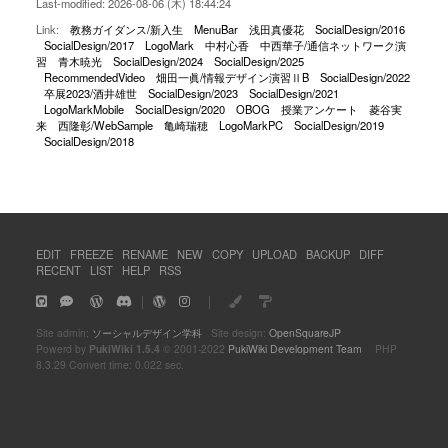
Last-modified: 2026-08-06 (木) 18:44:24
Link:
教務ガイダンス/新入生
MenuBar
浅田真優花
SocialDesign/2016
SocialDesign/2017
LogoMark
中村心香
中西華子/通信ネットワーク演
習
青木暁光
SocialDesign/2024
SocialDesign/2025
RecommendedVideo
畑田一眞/情報デザイン演習ⅡB
SocialDesign/2022
卒展2023/酒井雄世
SocialDesign/2023
SocialDesign/2021
LogoMarkMobile
SocialDesign/2020
OBOG
授業アンケート
菱谷実
来
西隆彰/WebSample
亀崎瑞穂
LogoMarkPC
SocialDesign/2019
SocialDesign/2018
EDIT
FREEZE
RENAME
NEW
COPY
UPLOAD
BACKUP
DIFF
RECENT
LIST
HELP
RSS
｜
｜
Site admin:
ソーシャルデザイン学科
Site design:
OpenSquareJP
Powerd by
PukiWiki 1.5.4
© 2001-2022
PukiWiki Development Team
PHP
8.3.29 Convert time: 0.022 sec.