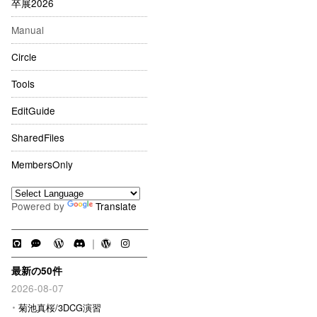
卒展2026
Manual
Circle
Tools
EditGuide
SharedFiles
MembersOnly
Powered by
Translate
｜
最新の50件
2026-08-07
菊池真桜/3DCG演習