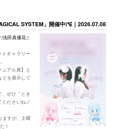
ICAL SYSTEM」開催中❕🫧｜2026.07.08
の
浅田真優花
と
ートギャラリー
。
ジュアル展】と
などを展示して
で、ぜひ「とき
くださいね🪄
りますが、土曜
た！