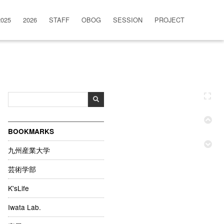
2025
2026
STAFF
OBOG
SESSION
PROJECT
BOOKMARKS
九州産業大学
芸術学部
K'sLife
Iwata Lab.