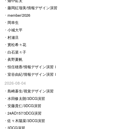
畑中佑太
藤岡紅瑠美/情報デザイン演習
Ⅰ
member/2026
岡幸生
小城大平
村瀬旦
實松希々花
白石菜々子
眞野夏帆
恒任穂香/情報デザイン演習Ⅰ
室谷由紀/情報デザイン演習Ⅰ
2026-08-04
島崎蒼生/視覚デザイン演習
水田修太朗/3DCG演習
安藤貴仁/3DCG演習
24AD157/3DCG演習
佐々木陽菜/3DCG演習
3DCG演習