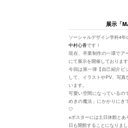
展示「MAG
ソーシャルデザイン学科4年
中村心香
です！
現在、卒業制作の一環でア
にて展示を開催しております
今回は第一弾【自己紹介ビ
して、イラストやPV、写真
います。
可愛い空間になっているの
めきの魔法」にかかりにきて
🤍
※ポスターには土日休館とあ
日も開館することになりまし