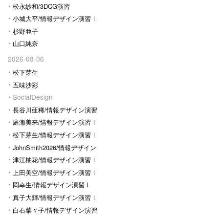
松永紗和/3DCG演習
小城大平/情報デザイン演習Ⅰ
杉野亜子
山口純奈
2026-08-06
松下芽生
五味沙彩
SocialDesign
長谷川亜稀/情報デザイン演習
Ⅰ
庭瀬美来/情報デザイン演習Ⅰ
松下芽生/情報デザイン演習Ⅰ
JohnSmith2026/情報デザイン
演習I
津江柚花/情報デザイン演習Ⅰ
上田美空/情報デザイン演習Ⅰ
岡幸生/情報デザイン演習Ⅰ
真子大輝/情報デザイン演習Ⅰ
白石菜々子/情報デザイン演習