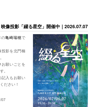
映像投影「綴る星空」開催中｜2026.07.07
年の
亀崎瑞穂
で
像投影を北門楠
。
ひお願いごとを
す。
の記入もお願い
ください！
/07