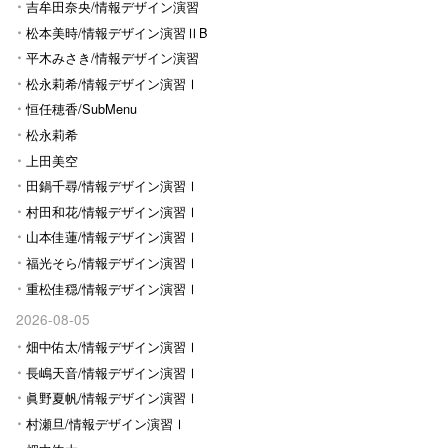
Ⅰ
吉牟田奈央/情報デザイン演習
Ⅰ
松本美時/情報デザイン演習ⅡB
平木みさき/情報デザイン演習
Ⅰ
松永莉希/情報デザイン演習Ⅰ
恒任穂香/SubMenu
松永莉希
上田美空
田鍋千尋/情報デザイン演習Ⅰ
村田和花/情報デザイン演習Ⅰ
山本佳蓮/情報デザイン演習Ⅰ
福光そら/情報デザイン演習Ⅰ
重松佳穏/情報デザイン演習Ⅰ
2026-08-05
畑中佑太/情報デザイン演習Ⅰ
長嶋天音/情報デザイン演習Ⅰ
眞野夏帆/情報デザイン演習Ⅰ
村瀬旦/情報デザイン演習Ⅰ