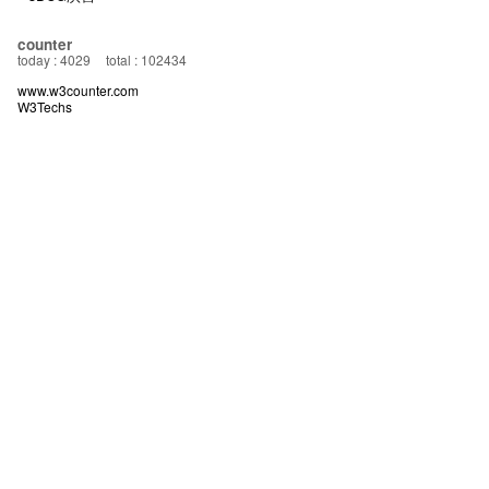
counter
today : 4029
total : 102434
www.w3counter.com
W3Techs