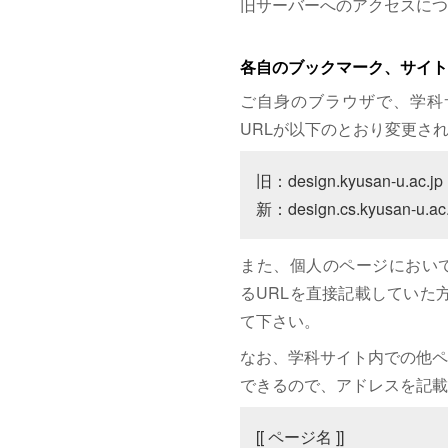
旧サーバーへのアクセスにつ
各自のブックマーク、サイト
ご自身のブラウザで、学科
URLが以下のとおり変更さ
旧：design.kyusan-u.ac.jp

新：design.cs.kyusan-u.ac.
また、個人のページにおいて、サイト
るURLを直接記載していた方は
て下さい。
なお、学科サイト内での他ペ
できるので、アドレスを記載
[[ ページ名 ]]