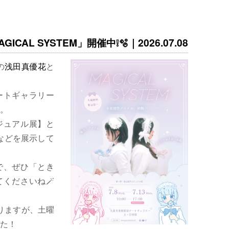
ICAL SYSTEM」開催中❕🫧｜2026.07.08
の
浅田真優花
と
ートギャラリー
。
ジュアル展】と
などを展示して
で、ぜひ「とき
くださいね🪄
りますが、土曜
た！