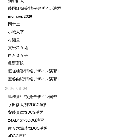
畑中佑太
藤岡紅瑠美/情報デザイン演習
Ⅰ
member/2026
岡幸生
小城大平
村瀬旦
實松希々花
白石菜々子
眞野夏帆
恒任穂香/情報デザイン演習Ⅰ
室谷由紀/情報デザイン演習Ⅰ
2026-08-04
島崎蒼生/視覚デザイン演習
水田修太朗/3DCG演習
安藤貴仁/3DCG演習
24AD157/3DCG演習
佐々木陽菜/3DCG演習
3DCG演習