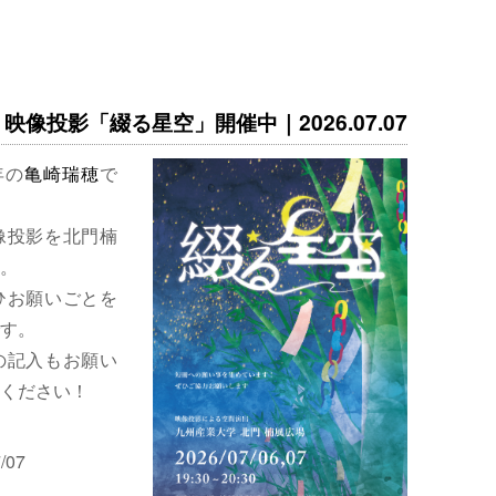
映像投影「綴る星空」開催中｜2026.07.07
年の
亀崎瑞穂
で
像投影を北門楠
。
ひお願いごとを
す。
の記入もお願い
ください！
/07