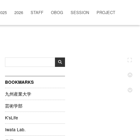
2025
2026
STAFF
OBOG
SESSION
PROJECT
BOOKMARKS
九州産業大学
芸術学部
K'sLife
Iwata Lab.