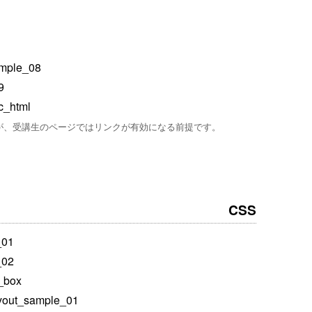
mple_08
9
c_html
が、受講生のページではリンクが有効になる前提です。
CSS
_01
_02
_box
yout_sample_01