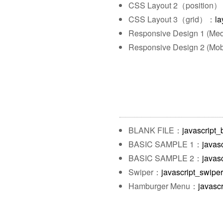
CSS Layout 2（position
CSS Layout 3（grid）：
la
Responsive Design 1 (Me
Responsive Design 2 (Mobi
BLANK FILE：
javascript_
BASIC SAMPLE 1：
javas
BASIC SAMPLE 2：
javas
Swiper：
javascript_swiper
Hamburger Menu：
javasc