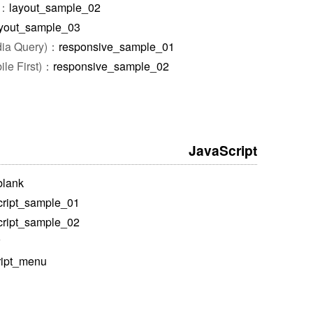
）：
layout_sample_02
yout_sample_03
dia Query)：
responsive_sample_01
le First)：
responsive_sample_02
JavaScript
blank
cript_sample_01
cript_sample_02
ript_menu