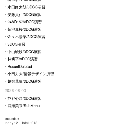
水田修太朗/3DCG演習
安藤貴仁/3DCG演習
24AD157/3DCG演習
菊池真桜/3DCG演習
佐々木陽菜/3DCG演習
3DCG演習
中山琥鉄/3DCG演習
林耕平/3DCG演習
RecentDeleted
小田力大/情報デザイン演習Ⅰ
越智花凛/3DCG演習
2026-08-03
芦谷心渚/3DCG演習
庭瀬美来/SubMenu
counter
today : 2
total : 213