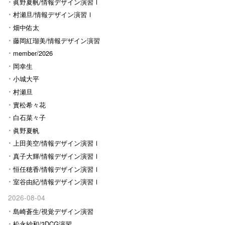
眞野夏帆/情報デザイン演習Ⅰ
村瀬旦/情報デザイン演習Ⅰ
畑中佑太
藤岡紅瑠美/情報デザイン演習
Ⅰ
member/2026
岡幸生
小城大平
村瀬旦
實松希々花
白石菜々子
眞野夏帆
上田美空/情報デザイン演習Ⅰ
真子大輝/情報デザイン演習Ⅰ
恒任穂香/情報デザイン演習Ⅰ
室谷由紀/情報デザイン演習Ⅰ
2026-08-04
島崎蒼生/視覚デザイン演習
松永紗和/3DCG演習