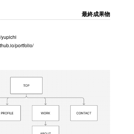
最終成果物
/yupichi
thub.io/portfolio/