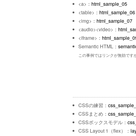
<a>：
html_sample_05
<table>：
html_sample_06
<img>：
html_sample_07
<audio><video>：
html_sa
<iframe>：
html_sample_0
Semantic HTML：
semanti
この事例ではリンクが無効です
CSSの練習：
css_sample
CSSまとめ：
css_sample
CSSボックスモデル：
css
CSS Layout 1（flex）：
la