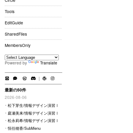
Circle
Tools
EditGuide
SharedFiles
MembersOnly
Powered by
Translate
｜
最新の50件
2026-08-06
松下芽生/情報デザイン演習Ⅰ
庭瀬美来/情報デザイン演習Ⅰ
松永莉希/情報デザイン演習Ⅰ
恒任穂香/SubMenu