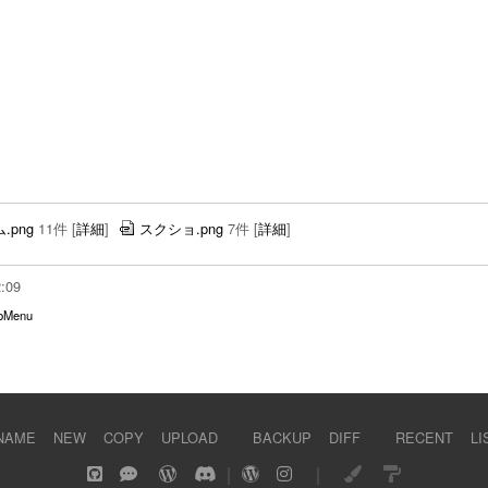
png
11件
[
詳細
]
スクショ.png
7件
[
詳細
]
2:09
Menu
NAME
NEW
COPY
UPLOAD
BACKUP
DIFF
RECENT
LI
｜
｜