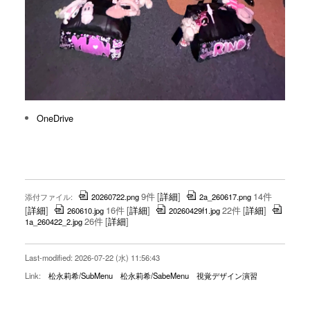
OneDrive
9件
[
詳細
]
14件
添付ファイル:
20260722.png
2a_260617.png
[
詳細
]
16件
[
詳細
]
22件
[
詳細
]
260610.jpg
20260429f1.jpg
26件
[
詳細
]
1a_260422_2.jpg
Last-modified: 2026-07-22 (水) 11:56:43
Link:
松永莉希/SubMenu
松永莉希/SabeMenu
視覚デザイン演習