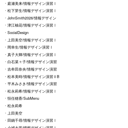
Ⅰ
庭瀬美来/情報デザイン演習Ⅰ
松下芽生/情報デザイン演習Ⅰ
JohnSmith2026/情報デザイン
演習I
津江柚花/情報デザイン演習Ⅰ
SocialDesign
上田美空/情報デザイン演習Ⅰ
岡幸生/情報デザイン演習Ⅰ
真子大輝/情報デザイン演習Ⅰ
白石菜々子/情報デザイン演習
Ⅰ
吉牟田奈央/情報デザイン演習
Ⅰ
松本美時/情報デザイン演習ⅡB
平木みさき/情報デザイン演習
Ⅰ
松永莉希/情報デザイン演習Ⅰ
恒任穂香/SubMenu
松永莉希
上田美空
田鍋千尋/情報デザイン演習Ⅰ
小城大平/情報デザイン演習Ⅰ