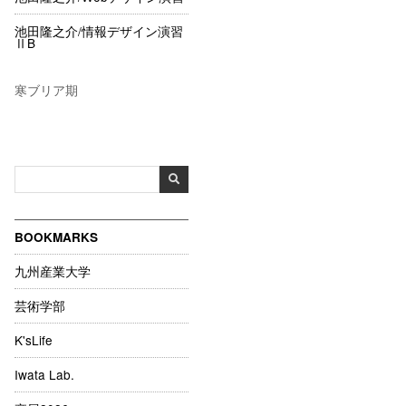
池田隆之介/情報デザイン演習
ⅡB
寒ブリア期
BOOKMARKS
九州産業大学
芸術学部
K'sLife
Iwata Lab.