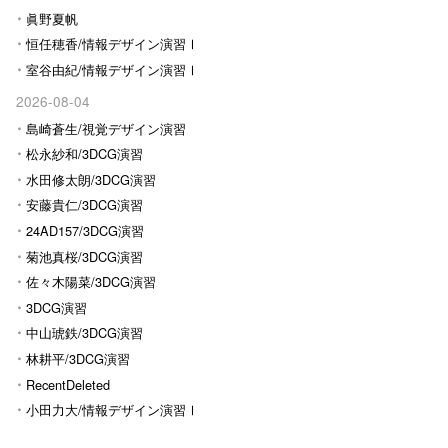
眞野夏帆
恒任穂香/情報デザイン演習Ⅰ
室谷由紀/情報デザイン演習Ⅰ
2026-08-04
島崎蒼生/視覚デザイン演習
松永紗和/3DCG演習
水田修太朗/3DCG演習
安藤貴仁/3DCG演習
24AD157/3DCG演習
菊池真桜/3DCG演習
佐々木陽菜/3DCG演習
3DCG演習
中山琥鉄/3DCG演習
林耕平/3DCG演習
RecentDeleted
小田力大/情報デザイン演習Ⅰ