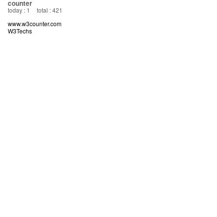
counter
today : 1
total : 421
www.w3counter.com
W3Techs