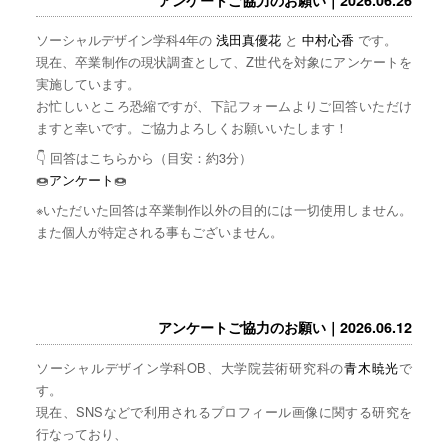
ソーシャルデザイン学科4年の
浅田真優花
と
中村心香
です。
現在、卒業制作の現状調査として、Z世代を対象にアンケートを
実施しています。
お忙しいところ恐縮ですが、下記フォームよりご回答いただけ
ますと幸いです。ご協力よろしくお願いいたします！
👇 回答はこちらから（目安：約3分）
🍩
アンケート
🍩
※いただいた回答は卒業制作以外の目的には一切使用しません。
また個人が特定される事もございません。
アンケートご協力のお願い｜2026.06.12
ソーシャルデザイン学科OB、大学院芸術研究科の
青木暁光
で
す。
現在、SNSなどで利用されるプロフィール画像に関する研究を
行なっており、