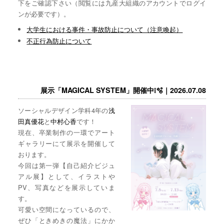
下をご確認下さい（閲覧には九産大組織のアカウントでログイ
ンが必要です）。
大学生における事件・事故防止について（注意喚起）
不正行為防止について
展示「MAGICAL SYSTEM」開催中❕🫧｜2026.07.08
ソーシャルデザイン学科4年の
浅
田真優花
と
中村心香
です！
現在、卒業制作の一環でアート
ギャラリーにて展示を開催して
おります。
今回は第一弾【自己紹介ビジュ
アル展】として、イラストや
PV、写真などを展示していま
す。
可愛い空間になっているので、
ぜひ「ときめきの魔法」にかか