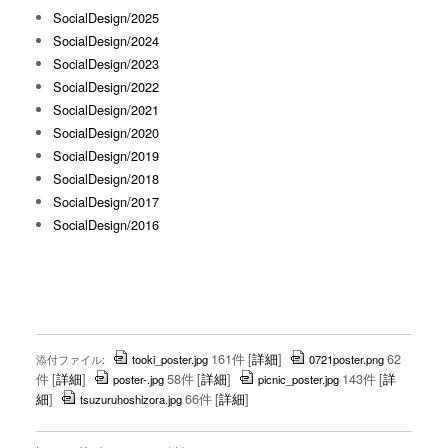
SocialDesign/2025
SocialDesign/2024
SocialDesign/2023
SocialDesign/2022
SocialDesign/2021
SocialDesign/2020
SocialDesign/2019
SocialDesign/2018
SocialDesign/2017
SocialDesign/2016
161件
[
詳細
]
62
添付ファイル:
tooki_poster.jpg
0721poster.png
件
[
詳細
]
58件
[
詳細
]
143件
[
詳
poster-.jpg
picnic_poster.jpg
細
]
66件
[
詳細
]
tsuzuruhoshizora.jpg