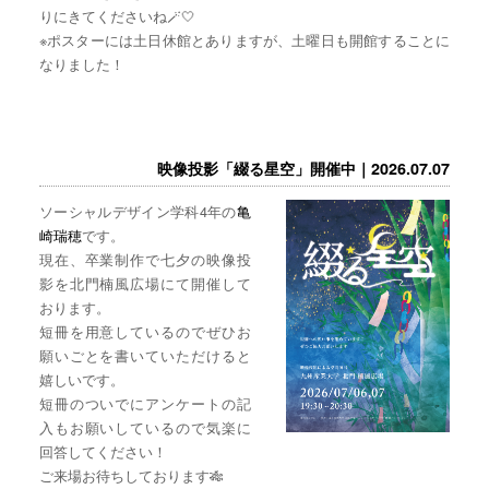
りにきてくださいね🪄🤍
※ポスターには土日休館とありますが、土曜日も開館することに
なりました！
映像投影「綴る星空」開催中｜2026.07.07
ソーシャルデザイン学科4年の
亀
崎瑞穂
です。
現在、卒業制作で七夕の映像投
影を北門楠風広場にて開催して
おります。
短冊を用意しているのでぜひお
願いごとを書いていただけると
嬉しいです。
短冊のついでにアンケートの記
入もお願いしているので気楽に
回答してください！
ご来場お待ちしております🎋