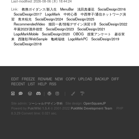
Last-modified: 2026-08-06 (木) 18:44:24
Link:
教務ガイダンス/新入生
MenuBar
浅田真優花
SocialDesign/2016
SocialDesign/2017
LogoMark
中村心香
中西華子/通信ネットワーク演
習
青木暁光
SocialDesign/2024
SocialDesign/2025
RecommendedVideo
畑田一眞/情報デザイン演習ⅡB
SocialDesign/2022
卒展2023/酒井雄世
SocialDesign/2023
SocialDesign/2021
LogoMarkMobile
SocialDesign/2020
OBOG
授業アンケート
菱谷実
来
西隆彰/WebSample
亀崎瑞穂
LogoMarkPC
SocialDesign/2019
SocialDesign/2018
EDIT
FREEZE
RENAME
NEW
COPY
UPLOAD
BACKUP
DIFF
RECENT
LIST
HELP
RSS
｜
｜
Site admin:
ソーシャルデザイン学科
Site design:
OpenSquareJP
Powerd by
PukiWiki 1.5.4
© 2001-2022
PukiWiki Development Team
PHP
8.3.29 Convert time: 0.021 sec.