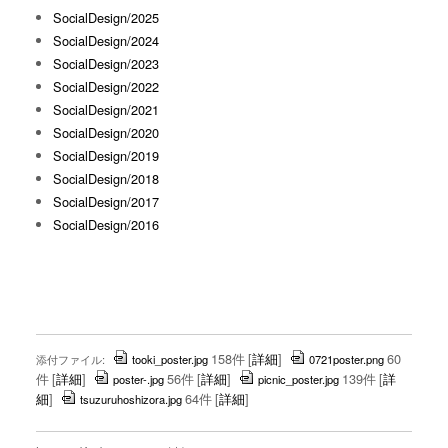
SocialDesign/2025
SocialDesign/2024
SocialDesign/2023
SocialDesign/2022
SocialDesign/2021
SocialDesign/2020
SocialDesign/2019
SocialDesign/2018
SocialDesign/2017
SocialDesign/2016
158件
[
詳細
]
60
添付ファイル:
tooki_poster.jpg
0721poster.png
件
[
詳細
]
56件
[
詳細
]
139件
[
詳
poster-.jpg
picnic_poster.jpg
細
]
64件
[
詳細
]
tsuzuruhoshizora.jpg