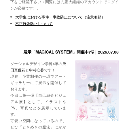
下をご確認下さい（閲覧には九産大組織のアカウントでログイ
ンが必要です）。
大学生における事件・事故防止について（注意喚起）
不正行為防止について
展示「MAGICAL SYSTEM」開催中❕🫧｜2026.07.08
ソーシャルデザイン学科4年の
浅
田真優花
と
中村心香
です！
現在、卒業制作の一環でアート
ギャラリーにて展示を開催して
おります。
今回は第一弾【自己紹介ビジュ
アル展】として、イラストや
PV、写真などを展示していま
す。
可愛い空間になっているので、
ぜひ「ときめきの魔法」にかか