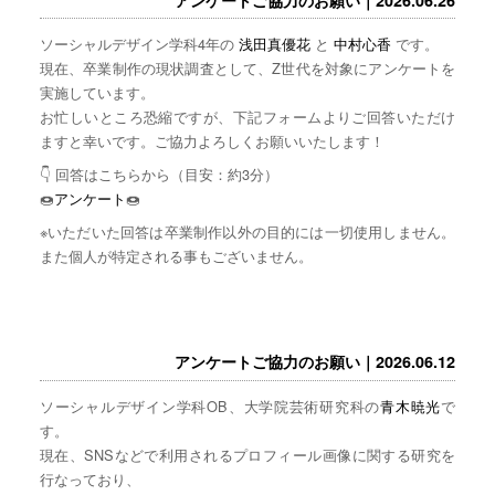
ソーシャルデザイン学科4年の
浅田真優花
と
中村心香
です。
現在、卒業制作の現状調査として、Z世代を対象にアンケートを
実施しています。
お忙しいところ恐縮ですが、下記フォームよりご回答いただけ
ますと幸いです。ご協力よろしくお願いいたします！
👇 回答はこちらから（目安：約3分）
🍩
アンケート
🍩
※いただいた回答は卒業制作以外の目的には一切使用しません。
また個人が特定される事もございません。
アンケートご協力のお願い｜2026.06.12
ソーシャルデザイン学科OB、大学院芸術研究科の
青木暁光
で
す。
現在、SNSなどで利用されるプロフィール画像に関する研究を
行なっており、