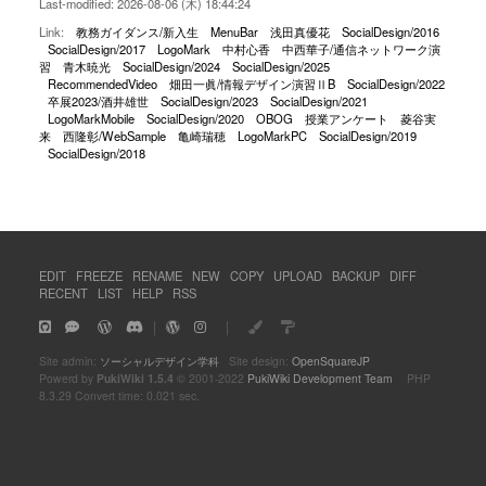
Last-modified: 2026-08-06 (木) 18:44:24
Link:
教務ガイダンス/新入生
MenuBar
浅田真優花
SocialDesign/2016
SocialDesign/2017
LogoMark
中村心香
中西華子/通信ネットワーク演
習
青木暁光
SocialDesign/2024
SocialDesign/2025
RecommendedVideo
畑田一眞/情報デザイン演習ⅡB
SocialDesign/2022
卒展2023/酒井雄世
SocialDesign/2023
SocialDesign/2021
LogoMarkMobile
SocialDesign/2020
OBOG
授業アンケート
菱谷実
来
西隆彰/WebSample
亀崎瑞穂
LogoMarkPC
SocialDesign/2019
SocialDesign/2018
EDIT
FREEZE
RENAME
NEW
COPY
UPLOAD
BACKUP
DIFF
RECENT
LIST
HELP
RSS
｜
｜
Site admin:
ソーシャルデザイン学科
Site design:
OpenSquareJP
Powerd by
PukiWiki 1.5.4
© 2001-2022
PukiWiki Development Team
PHP
8.3.29 Convert time: 0.021 sec.