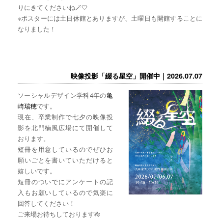
りにきてくださいね🪄🤍
※ポスターには土日休館とありますが、土曜日も開館することに
なりました！
映像投影「綴る星空」開催中｜2026.07.07
ソーシャルデザイン学科4年の
亀
崎瑞穂
です。
現在、卒業制作で七夕の映像投
影を北門楠風広場にて開催して
おります。
短冊を用意しているのでぜひお
願いごとを書いていただけると
嬉しいです。
短冊のついでにアンケートの記
入もお願いしているので気楽に
回答してください！
ご来場お待ちしております🎋