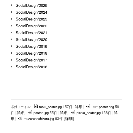
SocialDesign/2025
SocialDesign/2024
SocialDesign/2023
SocialDesign/2022
SocialDesign/2021
SocialDesign/2020
SocialDesign/2019
SocialDesign/2018
SocialDesign/2017
SocialDesign/2016
157件
[
詳細
]
59
添付ファイル:
tooki_poster.jpg
0721poster.png
件
[
詳細
]
55件
[
詳細
]
138件
[
詳
poster-.jpg
picnic_poster.jpg
細
]
63件
[
詳細
]
tsuzuruhoshizora.jpg