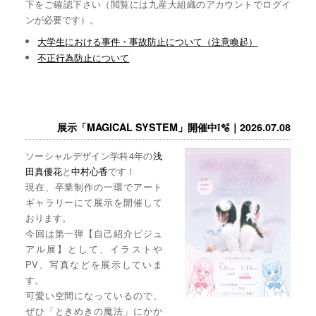
下をご確認下さい（閲覧には九産大組織のアカウントでログイ
ンが必要です）。
大学生における事件・事故防止について（注意喚起）
不正行為防止について
展示「MAGICAL SYSTEM」開催中❕🫧｜2026.07.08
ソーシャルデザイン学科4年の
浅
田真優花
と
中村心香
です！
現在、卒業制作の一環でアート
ギャラリーにて展示を開催して
おります。
今回は第一弾【自己紹介ビジュ
アル展】として、イラストや
PV、写真などを展示していま
す。
可愛い空間になっているので、
ぜひ「ときめきの魔法」にかか