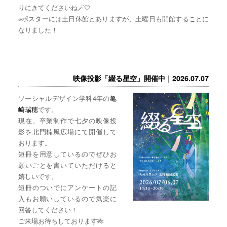
りにきてくださいね🪄🤍
※ポスターには土日休館とありますが、土曜日も開館することに
なりました！
映像投影「綴る星空」開催中｜2026.07.07
ソーシャルデザイン学科4年の
亀
崎瑞穂
です。
現在、卒業制作で七夕の映像投
影を北門楠風広場にて開催して
おります。
短冊を用意しているのでぜひお
願いごとを書いていただけると
嬉しいです。
短冊のついでにアンケートの記
入もお願いしているので気楽に
回答してください！
ご来場お待ちしております🎋