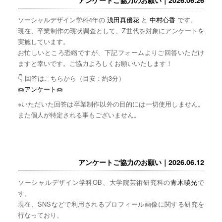
ソーシャルデザイン学科4年の
浅田真優花
と
中村心香
です。
現在、卒業制作の現状調査として、Z世代を対象にアンケートを
実施しています。
お忙しいところ恐縮ですが、下記フォームよりご回答いただけ
ますと幸いです。ご協力よろしくお願いいたします！
👇 回答はこちらから（目安：約3分）
🍩
アンケート
🍩
※いただいた回答は卒業制作以外の目的には一切使用しません。
また個人が特定される事もございません。
アンケートご協力のお願い｜2026.06.12
ソーシャルデザイン学科OB、大学院芸術研究科の
青木暁光
で
す。
現在、SNSなどで利用されるプロフィール画像に関する研究を
行なっており、