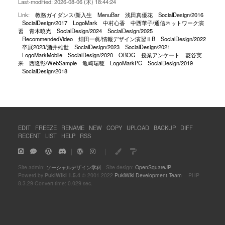
Last-modified: 2026-08-06 (木) 18:44:24
Link:
教務ガイダンス/新入生
MenuBar
浅田真優花
SocialDesign/2016
SocialDesign/2017
LogoMark
中村心香
中西華子/通信ネットワーク演
習
青木暁光
SocialDesign/2024
SocialDesign/2025
RecommendedVideo
畑田一眞/情報デザイン演習ⅡB
SocialDesign/2022
卒展2023/酒井雄世
SocialDesign/2023
SocialDesign/2021
LogoMarkMobile
SocialDesign/2020
OBOG
授業アンケート
菱谷実
来
西隆彰/WebSample
亀崎瑞穂
LogoMarkPC
SocialDesign/2019
SocialDesign/2018
EDIT
FREEZE
RENAME
NEW
COPY
UPLOAD
BACKUP
DIFF
RECENT
LIST
HELP
RSS
｜
｜
Site admin:
ソーシャルデザイン学科
Site design:
OpenSquareJP
Powerd by
PukiWiki 1.5.4
© 2001-2022
PukiWiki Development Team
PHP
8.3.29 Convert time: 0.029 sec.