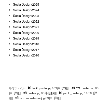
SocialDesign/2025
SocialDesign/2024
SocialDesign/2023
SocialDesign/2022
SocialDesign/2021
SocialDesign/2020
SocialDesign/2019
SocialDesign/2018
SocialDesign/2017
SocialDesign/2016
163件
[
詳細
]
65
添付ファイル:
tooki_poster.jpg
0721poster.png
件
[
詳細
]
60件
[
詳細
]
145件
[
詳
poster-.jpg
picnic_poster.jpg
細
]
69件
[
詳細
]
tsuzuruhoshizora.jpg