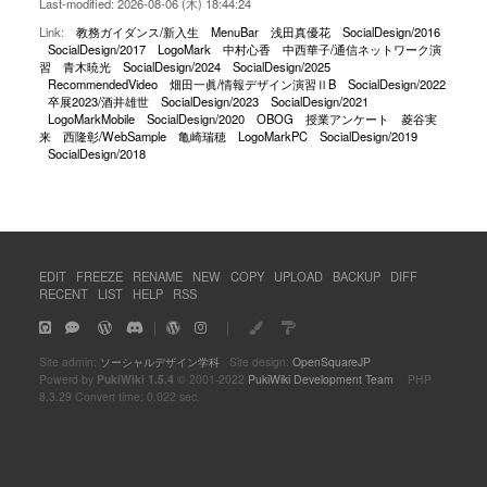
Last-modified: 2026-08-06 (木) 18:44:24
Link:
教務ガイダンス/新入生
MenuBar
浅田真優花
SocialDesign/2016
SocialDesign/2017
LogoMark
中村心香
中西華子/通信ネットワーク演
習
青木暁光
SocialDesign/2024
SocialDesign/2025
RecommendedVideo
畑田一眞/情報デザイン演習ⅡB
SocialDesign/2022
卒展2023/酒井雄世
SocialDesign/2023
SocialDesign/2021
LogoMarkMobile
SocialDesign/2020
OBOG
授業アンケート
菱谷実
来
西隆彰/WebSample
亀崎瑞穂
LogoMarkPC
SocialDesign/2019
SocialDesign/2018
EDIT
FREEZE
RENAME
NEW
COPY
UPLOAD
BACKUP
DIFF
RECENT
LIST
HELP
RSS
｜
｜
Site admin:
ソーシャルデザイン学科
Site design:
OpenSquareJP
Powerd by
PukiWiki 1.5.4
© 2001-2022
PukiWiki Development Team
PHP
8.3.29 Convert time: 0.022 sec.