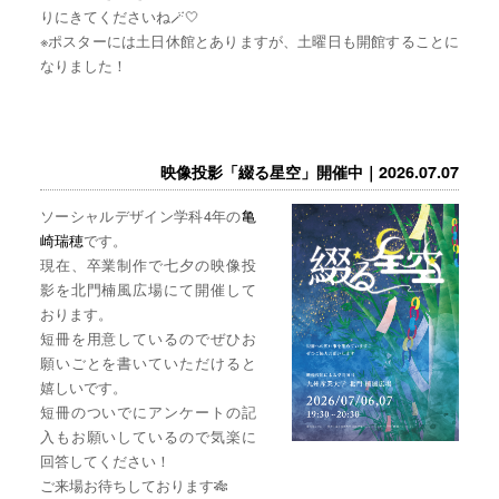
りにきてくださいね🪄🤍
※ポスターには土日休館とありますが、土曜日も開館することに
なりました！
映像投影「綴る星空」開催中｜2026.07.07
ソーシャルデザイン学科4年の
亀
崎瑞穂
です。
現在、卒業制作で七夕の映像投
影を北門楠風広場にて開催して
おります。
短冊を用意しているのでぜひお
願いごとを書いていただけると
嬉しいです。
短冊のついでにアンケートの記
入もお願いしているので気楽に
回答してください！
ご来場お待ちしております🎋