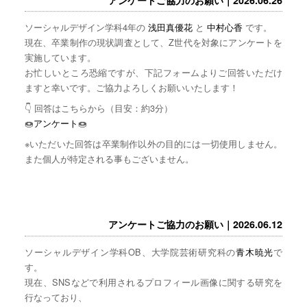
ソーシャルデザイン学科4年の
浅田真優花
と
中村心香
です。
現在、卒業制作の現状調査として、Z世代を対象にアンケートを
実施しています。
お忙しいところ恐縮ですが、下記フォームよりご回答いただけ
ますと幸いです。ご協力よろしくお願いいたします！
👇 回答はこちらから（目安：約3分）
🍩
アンケート
🍩
※いただいた回答は卒業制作以外の目的には一切使用しません。
また個人が特定される事もございません。
アンケートご協力のお願い｜2026.06.12
ソーシャルデザイン学科OB、大学院芸術研究科の
青木暁光
で
す。
現在、SNSなどで利用されるプロフィール画像に関する研究を
行なっており、