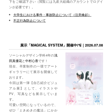
下をご確認下さい（閲覧には九産大組織のアカウントでログイ
ンが必要です）。
大学生における事件・事故防止について（注意喚起）
不正行為防止について
展示「MAGICAL SYSTEM」開催中❕🫧｜2026.07.08
ソーシャルデザイン学科4年の
浅
田真優花
と
中村心香
です！
現在、卒業制作の一環でアート
ギャラリーにて展示を開催して
おります。
今回は第一弾【自己紹介ビジュ
アル展】として、イラストや
PV、写真などを展示していま
す。
可愛い空間になっているので、
ぜひ「ときめきの魔法」にかか