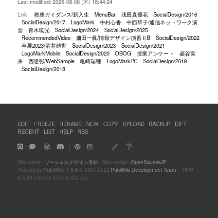
Last-modified: 2026-08-06 (木) 18:44:24
Link:
教務ガイダンス/新入生
MenuBar
浅田真優花
SocialDesign/2016
SocialDesign/2017
LogoMark
中村心香
中西華子/通信ネットワーク演
習
青木暁光
SocialDesign/2024
SocialDesign/2025
RecommendedVideo
畑田一眞/情報デザイン演習ⅡB
SocialDesign/2022
卒展2023/酒井雄世
SocialDesign/2023
SocialDesign/2021
LogoMarkMobile
SocialDesign/2020
OBOG
授業アンケート
菱谷実
来
西隆彰/WebSample
亀崎瑞穂
LogoMarkPC
SocialDesign/2019
SocialDesign/2018
EDIT
FREEZE
RENAME
NEW
COPY
UPLOAD
BACKUP
DIFF
RECENT
LIST
HELP
RSS
｜
｜
Site admin:
ソーシャルデザイン学科
Site design:
OpenSquareJP
Powerd by
PukiWiki 1.5.4
© 2001-2022
PukiWiki Development Team
PHP
8.3.29 Convert time: 0.022 sec.