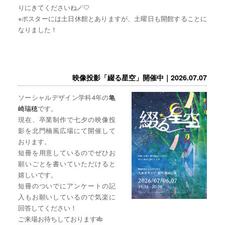
りにきてくださいね🪄🤍
※ポスターには土日休館とありますが、土曜日も開館することに
なりました！
映像投影「綴る星空」開催中｜2026.07.07
ソーシャルデザイン学科4年の
亀
崎瑞穂
です。
現在、卒業制作で七夕の映像投
影を北門楠風広場にて開催して
おります。
短冊を用意しているのでぜひお
願いごとを書いていただけると
嬉しいです。
短冊のついでにアンケートの記
入もお願いしているので気楽に
回答してください！
ご来場お待ちしております🎋