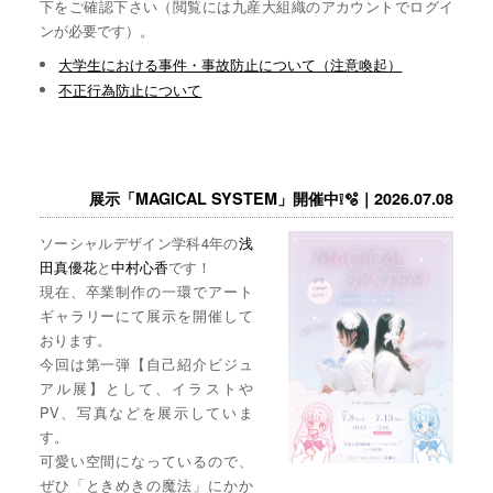
下をご確認下さい（閲覧には九産大組織のアカウントでログイ
ンが必要です）。
大学生における事件・事故防止について（注意喚起）
不正行為防止について
展示「MAGICAL SYSTEM」開催中❕🫧｜2026.07.08
ソーシャルデザイン学科4年の
浅
田真優花
と
中村心香
です！
現在、卒業制作の一環でアート
ギャラリーにて展示を開催して
おります。
今回は第一弾【自己紹介ビジュ
アル展】として、イラストや
PV、写真などを展示していま
す。
可愛い空間になっているので、
ぜひ「ときめきの魔法」にかか