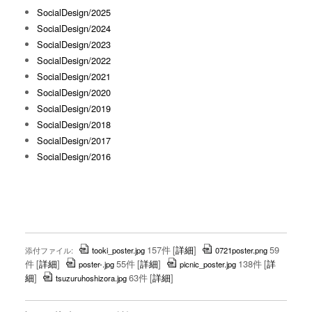
SocialDesign/2025
SocialDesign/2024
SocialDesign/2023
SocialDesign/2022
SocialDesign/2021
SocialDesign/2020
SocialDesign/2019
SocialDesign/2018
SocialDesign/2017
SocialDesign/2016
157件
[
詳細
]
59
添付ファイル:
tooki_poster.jpg
0721poster.png
件
[
詳細
]
55件
[
詳細
]
138件
[
詳
poster-.jpg
picnic_poster.jpg
細
]
63件
[
詳細
]
tsuzuruhoshizora.jpg