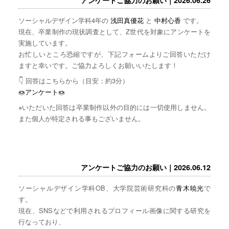
ソーシャルデザイン学科4年の
浅田真優花
と
中村心香
です。
現在、卒業制作の現状調査として、Z世代を対象にアンケートを
実施しています。
お忙しいところ恐縮ですが、下記フォームよりご回答いただけ
ますと幸いです。ご協力よろしくお願いいたします！
👇 回答はこちらから（目安：約3分）
🍩
アンケート
🍩
※いただいた回答は卒業制作以外の目的には一切使用しません。
また個人が特定される事もございません。
アンケートご協力のお願い｜2026.06.12
ソーシャルデザイン学科OB、大学院芸術研究科の
青木暁光
で
す。
現在、SNSなどで利用されるプロフィール画像に関する研究を
行なっており、