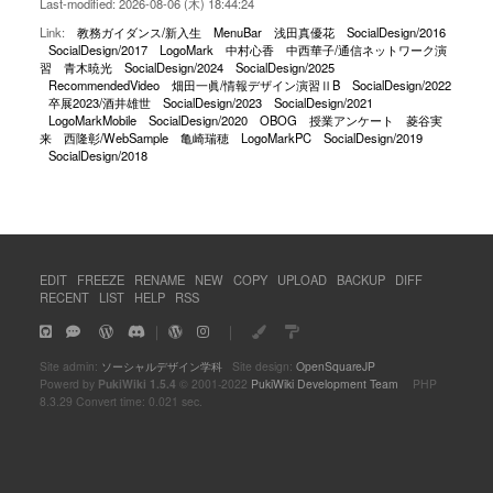
Last-modified: 2026-08-06 (木) 18:44:24
Link:
教務ガイダンス/新入生
MenuBar
浅田真優花
SocialDesign/2016
SocialDesign/2017
LogoMark
中村心香
中西華子/通信ネットワーク演
習
青木暁光
SocialDesign/2024
SocialDesign/2025
RecommendedVideo
畑田一眞/情報デザイン演習ⅡB
SocialDesign/2022
卒展2023/酒井雄世
SocialDesign/2023
SocialDesign/2021
LogoMarkMobile
SocialDesign/2020
OBOG
授業アンケート
菱谷実
来
西隆彰/WebSample
亀崎瑞穂
LogoMarkPC
SocialDesign/2019
SocialDesign/2018
EDIT
FREEZE
RENAME
NEW
COPY
UPLOAD
BACKUP
DIFF
RECENT
LIST
HELP
RSS
｜
｜
Site admin:
ソーシャルデザイン学科
Site design:
OpenSquareJP
Powerd by
PukiWiki 1.5.4
© 2001-2022
PukiWiki Development Team
PHP
8.3.29 Convert time: 0.021 sec.