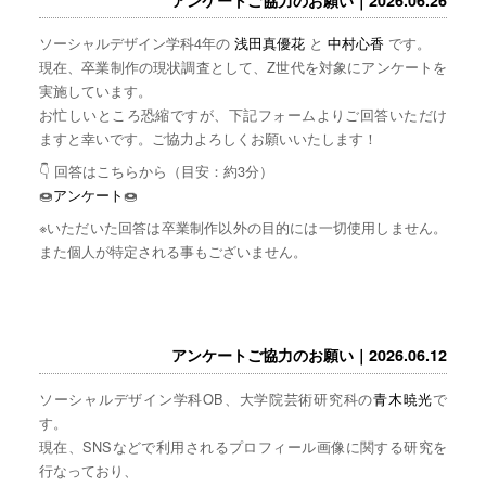
ソーシャルデザイン学科4年の
浅田真優花
と
中村心香
です。
現在、卒業制作の現状調査として、Z世代を対象にアンケートを
実施しています。
お忙しいところ恐縮ですが、下記フォームよりご回答いただけ
ますと幸いです。ご協力よろしくお願いいたします！
👇 回答はこちらから（目安：約3分）
🍩
アンケート
🍩
※いただいた回答は卒業制作以外の目的には一切使用しません。
また個人が特定される事もございません。
アンケートご協力のお願い｜2026.06.12
ソーシャルデザイン学科OB、大学院芸術研究科の
青木暁光
で
す。
現在、SNSなどで利用されるプロフィール画像に関する研究を
行なっており、