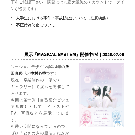
下をご確認下さい（閲覧には九産大組織のアカウントでログイ
ンが必要です）。
大学生における事件・事故防止について（注意喚起）
不正行為防止について
展示「MAGICAL SYSTEM」開催中❕🫧｜2026.07.08
ソーシャルデザイン学科4年の
浅
田真優花
と
中村心香
です！
現在、卒業制作の一環でアート
ギャラリーにて展示を開催して
おります。
今回は第一弾【自己紹介ビジュ
アル展】として、イラストや
PV、写真などを展示していま
す。
可愛い空間になっているので、
ぜひ「ときめきの魔法」にかか