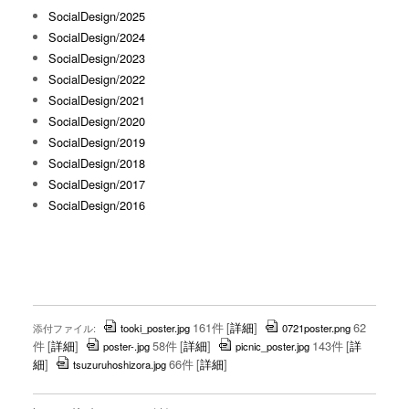
SocialDesign/2025
SocialDesign/2024
SocialDesign/2023
SocialDesign/2022
SocialDesign/2021
SocialDesign/2020
SocialDesign/2019
SocialDesign/2018
SocialDesign/2017
SocialDesign/2016
161件
[
詳細
]
62
添付ファイル:
tooki_poster.jpg
0721poster.png
件
[
詳細
]
58件
[
詳細
]
143件
[
詳
poster-.jpg
picnic_poster.jpg
細
]
66件
[
詳細
]
tsuzuruhoshizora.jpg