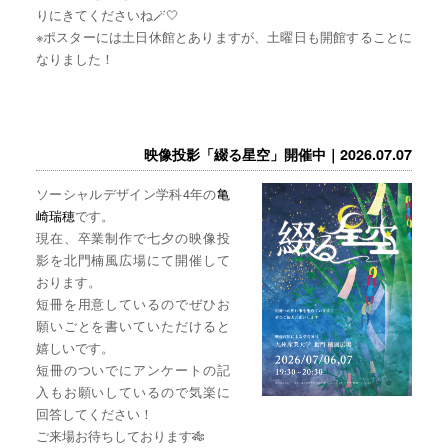
りにきてくださいね🪄🤍
※ポスターには土日休館とありますが、土曜日も開館することに
なりました！
映像投影「綴る星空」開催中｜2026.07.07
ソーシャルデザイン学科4年の
亀
崎瑞穂
です。
現在、卒業制作で七夕の映像投
影を北門楠風広場にて開催して
おります。
短冊を用意しているのでぜひお
願いごとを書いていただけると
嬉しいです。
短冊のついでにアンケートの記
入もお願いしているので気楽に
回答してください！
ご来場お待ちしております🎋