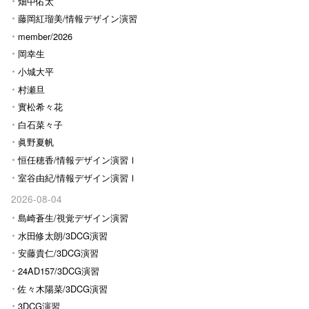
畑中佑太
藤岡紅瑠美/情報デザイン演習
Ⅰ
member/2026
岡幸生
小城大平
村瀬旦
實松希々花
白石菜々子
眞野夏帆
恒任穂香/情報デザイン演習Ⅰ
室谷由紀/情報デザイン演習Ⅰ
2026-08-04
島崎蒼生/視覚デザイン演習
水田修太朗/3DCG演習
安藤貴仁/3DCG演習
24AD157/3DCG演習
佐々木陽菜/3DCG演習
3DCG演習