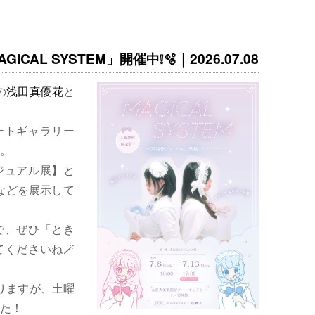
ICAL SYSTEM」開催中❕🫧｜2026.07.08
の
浅田真優花
と
ートギャラリー
。
ジュアル展】と
などを展示して
で、ぜひ「とき
くださいね🪄
りますが、土曜
た！