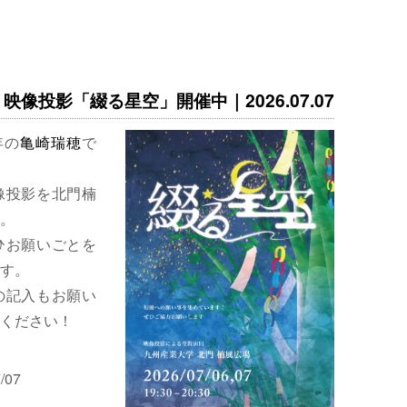
映像投影「綴る星空」開催中｜2026.07.07
年の
亀崎瑞穂
で
像投影を北門楠
。
ひお願いごとを
す。
の記入もお願い
ください！
/07