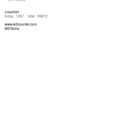
counter
today : 1267
total : 99672
www.w3counter.com
W3Techs