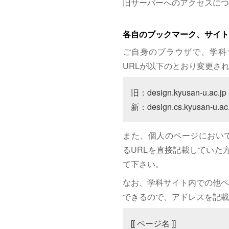
旧サーバーへのアクセスにつ
各自のブックマーク、サイト
ご自身のブラウザで、学科
URLが以下のとおり変更さ
旧：design.kyusan-u.ac.jp

新：design.cs.kyusan-u.ac.
また、個人のページにおいて、サイト
るURLを直接記載していた方は
て下さい。
なお、学科サイト内での他ペ
できるので、アドレスを記載
[[ ページ名 ]]