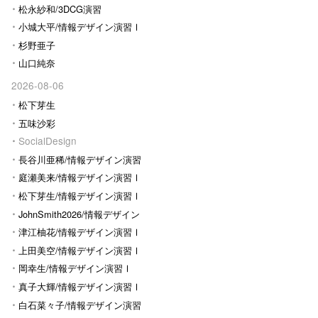
松永紗和/3DCG演習
小城大平/情報デザイン演習Ⅰ
杉野亜子
山口純奈
2026-08-06
松下芽生
五味沙彩
SocialDesign
長谷川亜稀/情報デザイン演習
Ⅰ
庭瀬美来/情報デザイン演習Ⅰ
松下芽生/情報デザイン演習Ⅰ
JohnSmith2026/情報デザイン
演習I
津江柚花/情報デザイン演習Ⅰ
上田美空/情報デザイン演習Ⅰ
岡幸生/情報デザイン演習Ⅰ
真子大輝/情報デザイン演習Ⅰ
白石菜々子/情報デザイン演習