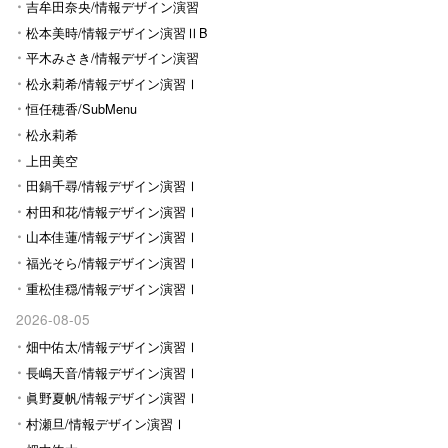
Ⅰ
吉牟田奈央/情報デザイン演習
Ⅰ
松本美時/情報デザイン演習ⅡB
平木みさき/情報デザイン演習
Ⅰ
松永莉希/情報デザイン演習Ⅰ
恒任穂香/SubMenu
松永莉希
上田美空
田鍋千尋/情報デザイン演習Ⅰ
村田和花/情報デザイン演習Ⅰ
山本佳蓮/情報デザイン演習Ⅰ
福光そら/情報デザイン演習Ⅰ
重松佳穏/情報デザイン演習Ⅰ
2026-08-05
畑中佑太/情報デザイン演習Ⅰ
長嶋天音/情報デザイン演習Ⅰ
眞野夏帆/情報デザイン演習Ⅰ
村瀬旦/情報デザイン演習Ⅰ