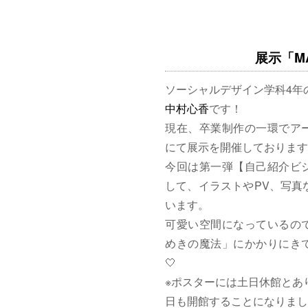
展示「MAG
ソーシャルデザイン学科4年
中村心香
です！
現在、卒業制作の一環でア
にて展示を開催しております
今回は第一弾【自己紹介ビ
して、イラストやPV、写真
います。
可愛い空間になっているの
めきの魔法」にかかりにきて
🤍
※ポスターには土日休館とあ
日も開館することになりまし