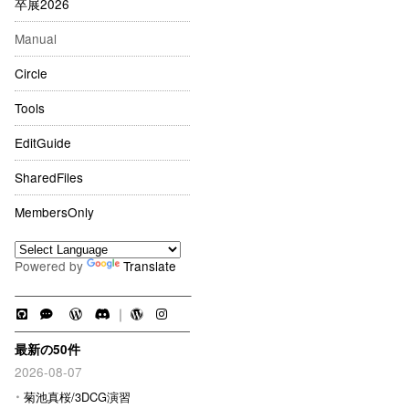
卒展2026
Manual
Circle
Tools
EditGuide
SharedFiles
MembersOnly
Powered by
Translate
｜
最新の50件
2026-08-07
菊池真桜/3DCG演習