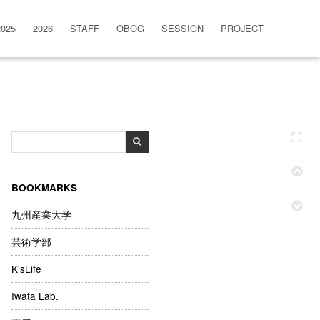
2025
2026
STAFF
OBOG
SESSION
PROJECT
BOOKMARKS
九州産業大学
芸術学部
K'sLife
Iwata Lab.