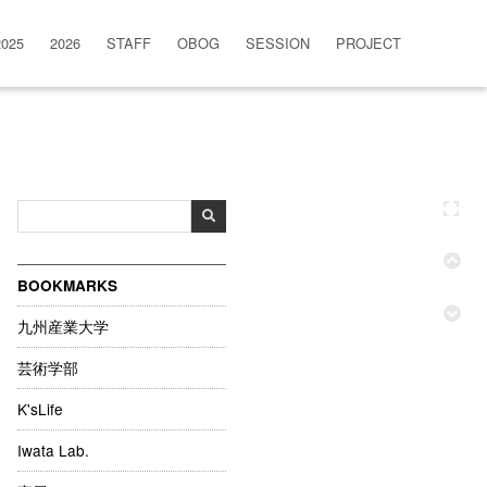
2025
2026
STAFF
OBOG
SESSION
PROJECT
BOOKMARKS
九州産業大学
芸術学部
K'sLife
Iwata Lab.