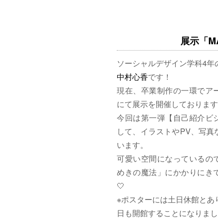
展示「MAG
ソーシャルデザイン学科4年
中村心香
です！
現在、卒業制作の一環でア
にて展示を開催しております
今回は第一弾【自己紹介ビ
して、イラストやPV、写真
います。
可愛い空間になっているの
めきの魔法」にかかりにきて
🤍
※ポスターには土日休館とあ
日も開館することになりまし