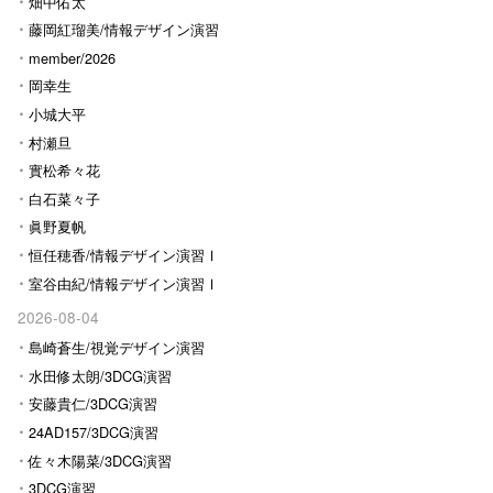
畑中佑太
藤岡紅瑠美/情報デザイン演習
Ⅰ
member/2026
岡幸生
小城大平
村瀬旦
實松希々花
白石菜々子
眞野夏帆
恒任穂香/情報デザイン演習Ⅰ
室谷由紀/情報デザイン演習Ⅰ
2026-08-04
島崎蒼生/視覚デザイン演習
水田修太朗/3DCG演習
安藤貴仁/3DCG演習
24AD157/3DCG演習
佐々木陽菜/3DCG演習
3DCG演習