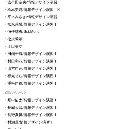
Ⅰ
吉牟田奈央/情報デザイン演習
Ⅰ
松本美時/情報デザイン演習ⅡB
平木みさき/情報デザイン演習
Ⅰ
松永莉希/情報デザイン演習Ⅰ
恒任穂香/SubMenu
松永莉希
上田美空
田鍋千尋/情報デザイン演習Ⅰ
村田和花/情報デザイン演習Ⅰ
山本佳蓮/情報デザイン演習Ⅰ
福光そら/情報デザイン演習Ⅰ
重松佳穏/情報デザイン演習Ⅰ
2026-08-05
畑中佑太/情報デザイン演習Ⅰ
長嶋天音/情報デザイン演習Ⅰ
眞野夏帆/情報デザイン演習Ⅰ
村瀬旦/情報デザイン演習Ⅰ