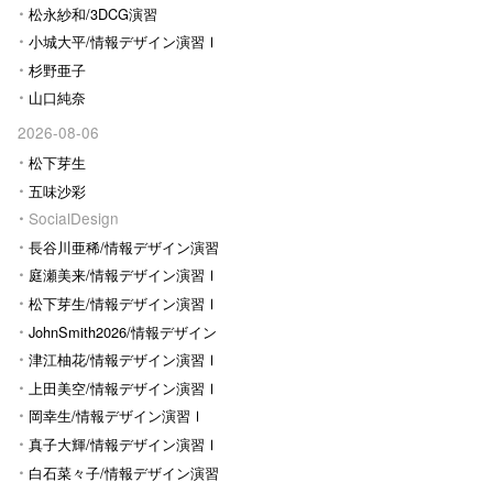
松永紗和/3DCG演習
小城大平/情報デザイン演習Ⅰ
杉野亜子
山口純奈
2026-08-06
松下芽生
五味沙彩
SocialDesign
長谷川亜稀/情報デザイン演習
Ⅰ
庭瀬美来/情報デザイン演習Ⅰ
松下芽生/情報デザイン演習Ⅰ
JohnSmith2026/情報デザイン
演習I
津江柚花/情報デザイン演習Ⅰ
上田美空/情報デザイン演習Ⅰ
岡幸生/情報デザイン演習Ⅰ
真子大輝/情報デザイン演習Ⅰ
白石菜々子/情報デザイン演習