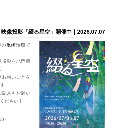
映像投影「綴る星空」開催中｜2026.07.07
年の
亀崎瑞穂
で
像投影を北門楠
。
ひお願いごとを
す。
の記入もお願い
ください！
/07