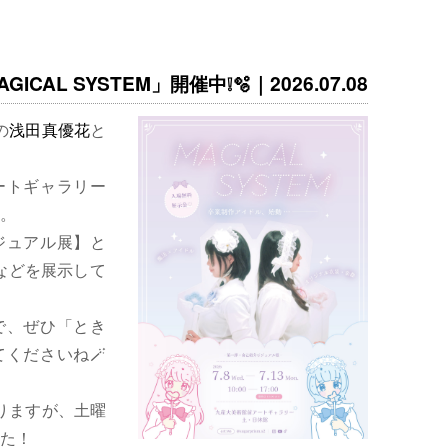
ICAL SYSTEM」開催中❕🫧｜2026.07.08
の
浅田真優花
と
ートギャラリー
。
ジュアル展】と
などを展示して
で、ぜひ「とき
くださいね🪄
りますが、土曜
た！