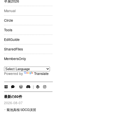
卒展2026
Manual
Circle
Tools
EditGuide
SharedFiles
MembersOnly
Powered by
Translate
｜
最新の50件
2026-08-07
菊池真桜/3DCG演習