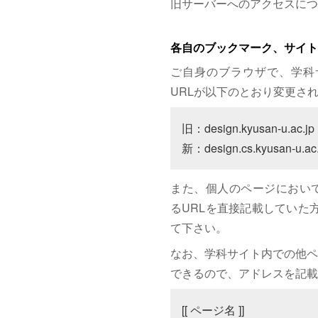
旧サーバーへのアクセスにつ
各自のブックマーク、サイト
ご自身のブラウザで、学科
URLが以下のとおり変更さ
旧：design.kyusan-u.ac.jp

新：design.cs.kyusan-u.ac.
また、個人のページにおいて、サイト
るURLを直接記載していた方は
て下さい。
なお、学科サイト内での他ペ
できるので、アドレスを記載
[[ ページ名 ]]