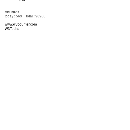
counter
today : 563
total : 98968
www.w3counter.com
W3Techs