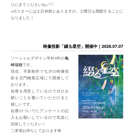
りにきてくださいね🪄🤍
※ポスターには土日休館とありますが、土曜日も開館することに
なりました！
映像投影「綴る星空」開催中｜2026.07.07
ソーシャルデザイン学科4年の
亀
崎瑞穂
です。
現在、卒業制作で七夕の映像投
影を北門楠風広場にて開催して
おります。
短冊を用意しているのでぜひお
願いごとを書いていただけると
嬉しいです。
短冊のついでにアンケートの記
入もお願いしているので気楽に
回答してください！
ご来場お待ちしております🎋