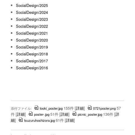
SocialDesign/2025
SocialDesign/2024
SocialDesign/2023
SocialDesign/2022
SocialDesign/2021
SocialDesign/2020
SocialDesign/2019
SocialDesign/2018
SocialDesign/2017
SocialDesign/2016
155件
[
詳細
]
57
添付ファイル:
tooki_poster.jpg
0721poster.png
件
[
詳細
]
51件
[
詳細
]
136件
[
詳
poster-.jpg
picnic_poster.jpg
細
]
61件
[
詳細
]
tsuzuruhoshizora.jpg