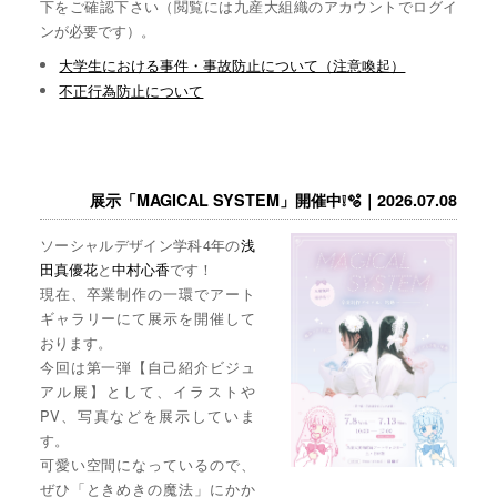
下をご確認下さい（閲覧には九産大組織のアカウントでログイ
ンが必要です）。
大学生における事件・事故防止について（注意喚起）
不正行為防止について
展示「MAGICAL SYSTEM」開催中❕🫧｜2026.07.08
ソーシャルデザイン学科4年の
浅
田真優花
と
中村心香
です！
現在、卒業制作の一環でアート
ギャラリーにて展示を開催して
おります。
今回は第一弾【自己紹介ビジュ
アル展】として、イラストや
PV、写真などを展示していま
す。
可愛い空間になっているので、
ぜひ「ときめきの魔法」にかか