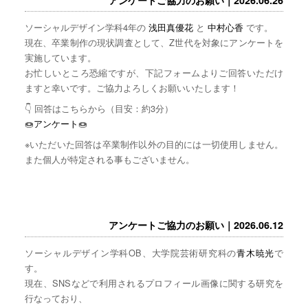
ソーシャルデザイン学科4年の
浅田真優花
と
中村心香
です。
現在、卒業制作の現状調査として、Z世代を対象にアンケートを
実施しています。
お忙しいところ恐縮ですが、下記フォームよりご回答いただけ
ますと幸いです。ご協力よろしくお願いいたします！
👇 回答はこちらから（目安：約3分）
🍩
アンケート
🍩
※いただいた回答は卒業制作以外の目的には一切使用しません。
また個人が特定される事もございません。
アンケートご協力のお願い｜2026.06.12
ソーシャルデザイン学科OB、大学院芸術研究科の
青木暁光
で
す。
現在、SNSなどで利用されるプロフィール画像に関する研究を
行なっており、