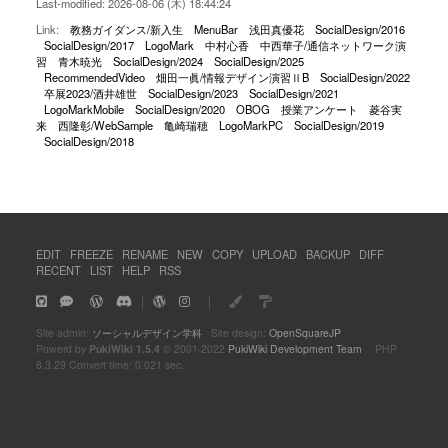
Last-modified: 2026-08-06 (木) 18:44:24
Link:
教務ガイダンス/新入生
MenuBar
浅田真優花
SocialDesign/2016
SocialDesign/2017
LogoMark
中村心香
中西華子/通信ネットワーク演
習
青木暁光
SocialDesign/2024
SocialDesign/2025
RecommendedVideo
畑田一眞/情報デザイン演習ⅡB
SocialDesign/2022
卒展2023/酒井雄世
SocialDesign/2023
SocialDesign/2021
LogoMarkMobile
SocialDesign/2020
OBOG
授業アンケート
菱谷実
来
西隆彰/WebSample
亀崎瑞穂
LogoMarkPC
SocialDesign/2019
SocialDesign/2018
EDIT
FREEZE
RENAME
NEW
COPY
UPLOAD
BACKUP
DIFF
RECENT
LIST
HELP
RSS
｜
｜
Site admin:
ソーシャルデザイン学科
Site design:
OpenSquareJP
Powerd by
PukiWiki 1.5.4
© 2001-2022
PukiWiki Development Team
PHP
8.3.29 Convert time: 0.021 sec.