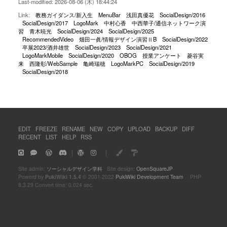
Last-modified: 2026-08-06 (木) 18:44:24
Link:
教務ガイダンス/新入生
MenuBar
浅田真優花
SocialDesign/2016
SocialDesign/2017
LogoMark
中村心香
中西華子/通信ネットワーク演
習
青木暁光
SocialDesign/2024
SocialDesign/2025
RecommendedVideo
畑田一眞/情報デザイン演習ⅡB
SocialDesign/2022
卒展2023/酒井雄世
SocialDesign/2023
SocialDesign/2021
LogoMarkMobile
SocialDesign/2020
OBOG
授業アンケート
菱谷実
来
西隆彰/WebSample
亀崎瑞穂
LogoMarkPC
SocialDesign/2019
SocialDesign/2018
EDIT
FREEZE
RENAME
NEW
COPY
UPLOAD
BACKUP
DIFF
RECENT
LIST
HELP
RSS
｜
｜
Site admin:
ソーシャルデザイン学科
Site design:
OpenSquareJP
Powerd by
PukiWiki 1.5.4
© 2001-2022
PukiWiki Development Team
PHP
8.3.29 Convert time: 0.024 sec.