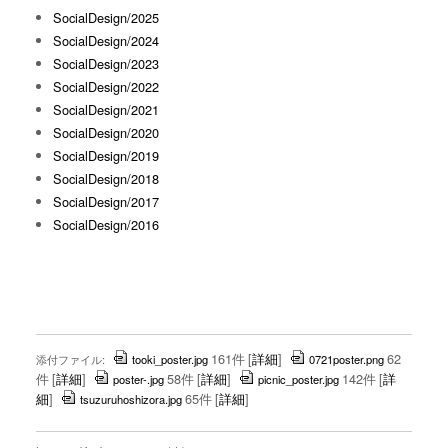
SocialDesign/2025
SocialDesign/2024
SocialDesign/2023
SocialDesign/2022
SocialDesign/2021
SocialDesign/2020
SocialDesign/2019
SocialDesign/2018
SocialDesign/2017
SocialDesign/2016
161件
[
詳細
]
62
添付ファイル:
tooki_poster.jpg
0721poster.png
件
[
詳細
]
58件
[
詳細
]
142件
[
詳
poster-.jpg
picnic_poster.jpg
細
]
65件
[
詳細
]
tsuzuruhoshizora.jpg