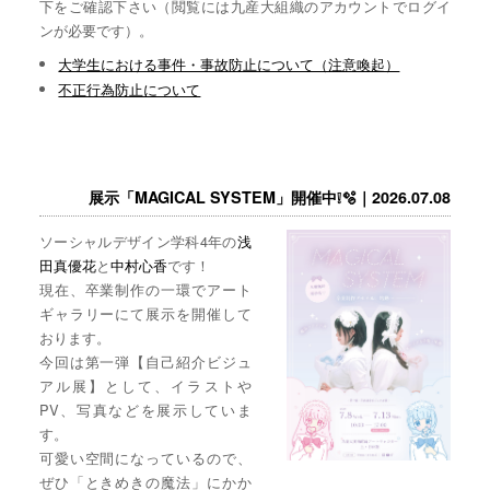
下をご確認下さい（閲覧には九産大組織のアカウントでログイ
ンが必要です）。
大学生における事件・事故防止について（注意喚起）
不正行為防止について
展示「MAGICAL SYSTEM」開催中❕🫧｜2026.07.08
ソーシャルデザイン学科4年の
浅
田真優花
と
中村心香
です！
現在、卒業制作の一環でアート
ギャラリーにて展示を開催して
おります。
今回は第一弾【自己紹介ビジュ
アル展】として、イラストや
PV、写真などを展示していま
す。
可愛い空間になっているので、
ぜひ「ときめきの魔法」にかか