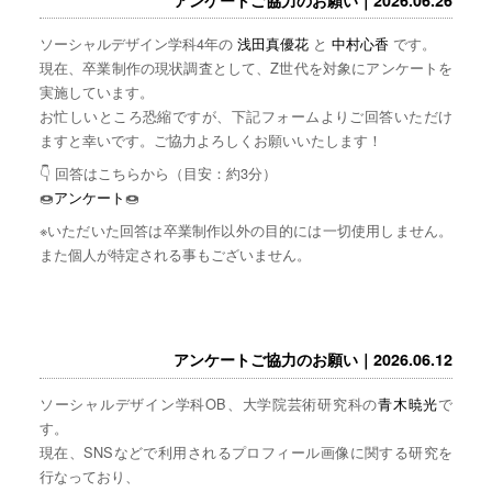
ソーシャルデザイン学科4年の
浅田真優花
と
中村心香
です。
現在、卒業制作の現状調査として、Z世代を対象にアンケートを
実施しています。
お忙しいところ恐縮ですが、下記フォームよりご回答いただけ
ますと幸いです。ご協力よろしくお願いいたします！
👇 回答はこちらから（目安：約3分）
🍩
アンケート
🍩
※いただいた回答は卒業制作以外の目的には一切使用しません。
また個人が特定される事もございません。
アンケートご協力のお願い｜2026.06.12
ソーシャルデザイン学科OB、大学院芸術研究科の
青木暁光
で
す。
現在、SNSなどで利用されるプロフィール画像に関する研究を
行なっており、