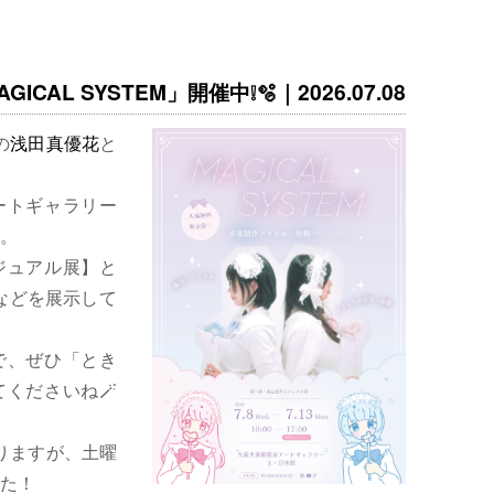
ICAL SYSTEM」開催中❕🫧｜2026.07.08
の
浅田真優花
と
ートギャラリー
。
ジュアル展】と
などを展示して
で、ぜひ「とき
くださいね🪄
りますが、土曜
た！