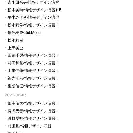
Ⅰ
吉牟田奈央/情報デザイン演習
Ⅰ
松本美時/情報デザイン演習ⅡB
平木みさき/情報デザイン演習
Ⅰ
松永莉希/情報デザイン演習Ⅰ
恒任穂香/SubMenu
松永莉希
上田美空
田鍋千尋/情報デザイン演習Ⅰ
村田和花/情報デザイン演習Ⅰ
山本佳蓮/情報デザイン演習Ⅰ
福光そら/情報デザイン演習Ⅰ
重松佳穏/情報デザイン演習Ⅰ
2026-08-05
畑中佑太/情報デザイン演習Ⅰ
長嶋天音/情報デザイン演習Ⅰ
眞野夏帆/情報デザイン演習Ⅰ
村瀬旦/情報デザイン演習Ⅰ