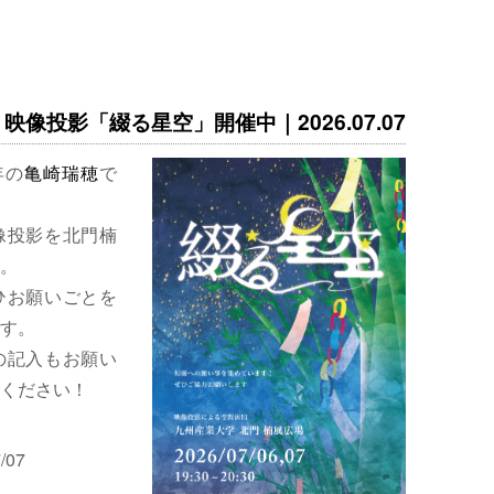
映像投影「綴る星空」開催中｜2026.07.07
年の
亀崎瑞穂
で
像投影を北門楠
。
ひお願いごとを
す。
の記入もお願い
ください！
/07