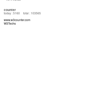
counter
today : 5160
total : 103565
www.w3counter.com
W3Techs