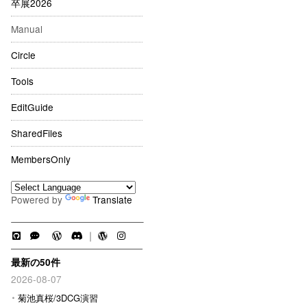
卒展2026
Manual
Circle
Tools
EditGuide
SharedFiles
MembersOnly
Powered by
Translate
｜
最新の50件
2026-08-07
菊池真桜/3DCG演習