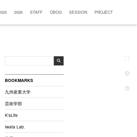
2025
2026
STAFF
OBOG
SESSION
PROJECT
BOOKMARKS
九州産業大学
芸術学部
K'sLife
Iwata Lab.