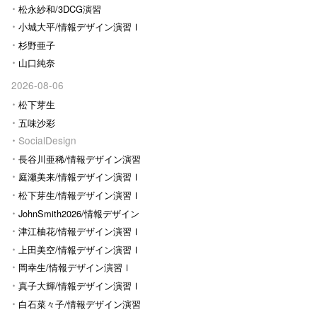
松永紗和/3DCG演習
小城大平/情報デザイン演習Ⅰ
杉野亜子
山口純奈
2026-08-06
松下芽生
五味沙彩
SocialDesign
長谷川亜稀/情報デザイン演習
Ⅰ
庭瀬美来/情報デザイン演習Ⅰ
松下芽生/情報デザイン演習Ⅰ
JohnSmith2026/情報デザイン
演習I
津江柚花/情報デザイン演習Ⅰ
上田美空/情報デザイン演習Ⅰ
岡幸生/情報デザイン演習Ⅰ
真子大輝/情報デザイン演習Ⅰ
白石菜々子/情報デザイン演習