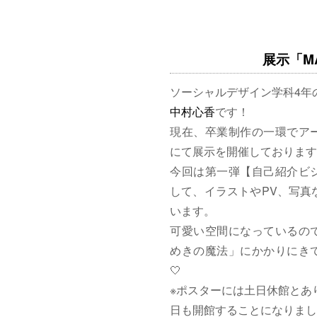
展示「MAG
ソーシャルデザイン学科4年
中村心香
です！
現在、卒業制作の一環でア
にて展示を開催しております
今回は第一弾【自己紹介ビ
して、イラストやPV、写真
います。
可愛い空間になっているの
めきの魔法」にかかりにきて
🤍
※ポスターには土日休館とあ
日も開館することになりまし