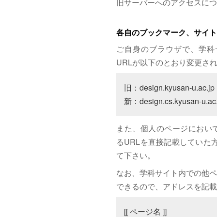
旧サーバーへのアクセスにつ
各自のブックマーク、サイト
ご自身のブラウザで、学科
URLが以下のとおり変更さ
旧：design.kyusan-u.ac.jp

新：design.cs.kyusan-u.ac.
また、個人のページにおいて、サイト
るURLを直接記載していた方は
て下さい。
なお、学科サイト内での他ペ
できるので、アドレスを記載
[[ ページ名 ]]