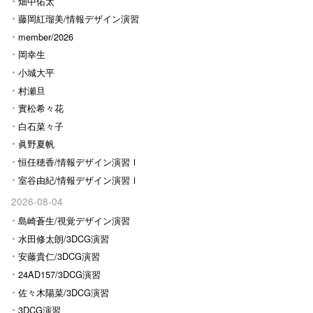
畑中佑太
藤岡紅瑠美/情報デザイン演習
Ⅰ
member/2026
岡幸生
小城大平
村瀬旦
實松希々花
白石菜々子
眞野夏帆
恒任穂香/情報デザイン演習Ⅰ
室谷由紀/情報デザイン演習Ⅰ
2026-08-04
島崎蒼生/視覚デザイン演習
水田修太朗/3DCG演習
安藤貴仁/3DCG演習
24AD157/3DCG演習
佐々木陽菜/3DCG演習
3DCG演習