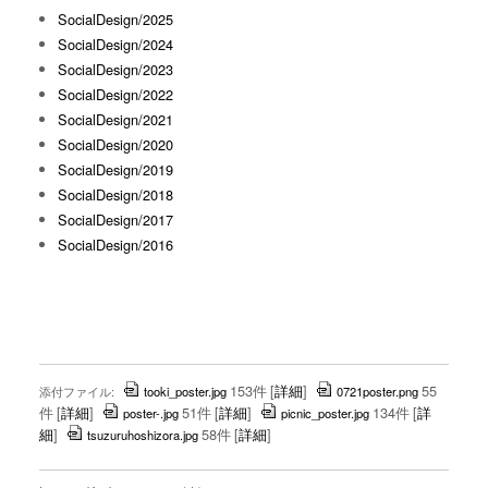
SocialDesign/2025
SocialDesign/2024
SocialDesign/2023
SocialDesign/2022
SocialDesign/2021
SocialDesign/2020
SocialDesign/2019
SocialDesign/2018
SocialDesign/2017
SocialDesign/2016
153件
[
詳細
]
55
添付ファイル:
tooki_poster.jpg
0721poster.png
件
[
詳細
]
51件
[
詳細
]
134件
[
詳
poster-.jpg
picnic_poster.jpg
細
]
58件
[
詳細
]
tsuzuruhoshizora.jpg