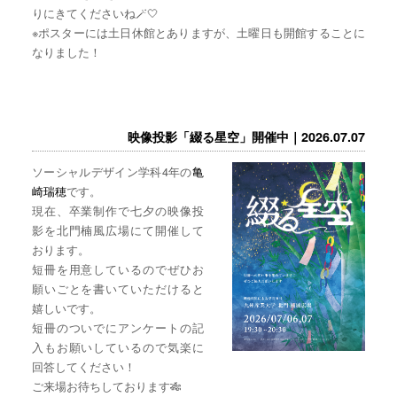
りにきてくださいね🪄🤍
※ポスターには土日休館とありますが、土曜日も開館することに
なりました！
映像投影「綴る星空」開催中｜2026.07.07
ソーシャルデザイン学科4年の
亀
崎瑞穂
です。
現在、卒業制作で七夕の映像投
影を北門楠風広場にて開催して
おります。
短冊を用意しているのでぜひお
願いごとを書いていただけると
嬉しいです。
短冊のついでにアンケートの記
入もお願いしているので気楽に
回答してください！
ご来場お待ちしております🎋