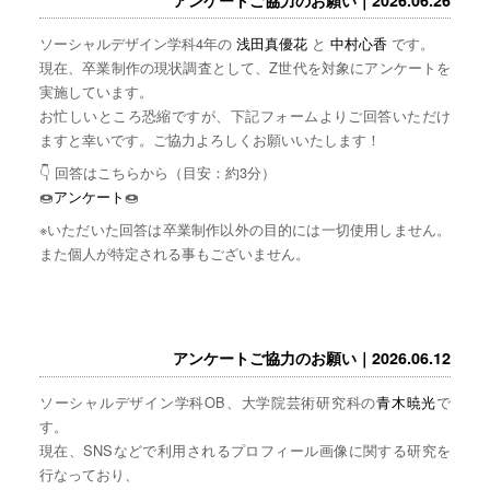
ソーシャルデザイン学科4年の
浅田真優花
と
中村心香
です。
現在、卒業制作の現状調査として、Z世代を対象にアンケートを
実施しています。
お忙しいところ恐縮ですが、下記フォームよりご回答いただけ
ますと幸いです。ご協力よろしくお願いいたします！
👇 回答はこちらから（目安：約3分）
🍩
アンケート
🍩
※いただいた回答は卒業制作以外の目的には一切使用しません。
また個人が特定される事もございません。
アンケートご協力のお願い｜2026.06.12
ソーシャルデザイン学科OB、大学院芸術研究科の
青木暁光
で
す。
現在、SNSなどで利用されるプロフィール画像に関する研究を
行なっており、