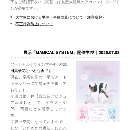
下をご確認下さい（閲覧には九産大組織のアカウントでログイ
ンが必要です）。
大学生における事件・事故防止について（注意喚起）
不正行為防止について
展示「MAGICAL SYSTEM」開催中❕🫧｜2026.07.08
ソーシャルデザイン学科4年の
浅
田真優花
と
中村心香
です！
現在、卒業制作の一環でアート
ギャラリーにて展示を開催して
おります。
今回は第一弾【自己紹介ビジュ
アル展】として、イラストや
PV、写真などを展示していま
す。
可愛い空間になっているので、
ぜひ「ときめきの魔法」にかか