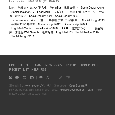
Last-modified: 2026-08-06 (木) 18:44:24
Link:
教務ガイダンス/新入生
MenuBar
浅田真優花
SocialDesign/2016
SocialDesign/2017
LogoMark
中村心香
中西華子/通信ネットワーク演
習
青木暁光
SocialDesign/2024
SocialDesign/2025
RecommendedVideo
畑田一眞/情報デザイン演習ⅡB
SocialDesign/2022
卒展2023/酒井雄世
SocialDesign/2023
SocialDesign/2021
LogoMarkMobile
SocialDesign/2020
OBOG
授業アンケート
菱谷実
来
西隆彰/WebSample
亀崎瑞穂
LogoMarkPC
SocialDesign/2019
SocialDesign/2018
EDIT
FREEZE
RENAME
NEW
COPY
UPLOAD
BACKUP
DIFF
RECENT
LIST
HELP
RSS
｜
｜
Site admin:
ソーシャルデザイン学科
Site design:
OpenSquareJP
Powerd by
PukiWiki 1.5.4
© 2001-2022
PukiWiki Development Team
PHP
8.3.29 Convert time: 0.021 sec.